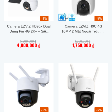
- 8%
- 5%
Camera EZVIZ HB90x Dual
Camera EZVIZ H9C 4G
Dùng Pin 4G 2K+ – Siêu
10MP 2 Mắt Ngoài Trời: Kết
Phẩm 2 Mắt Ngoài Trời
nối Wifi & Sim 4G Linh Hoạt,
Giá
Giá
5,200,000
₫
1,850,000
₫
Toàn Diện
Bảo Hành Chính Hãng 2
gốc
gốc
4,800,000
₫
1,750,000
₫
là:
Năm
là:
Giá
5,200,000 ₫.
Giá
1,850,000 ₫.
hiện
hiện
tại
tại
là:
là:
4,800,000 ₫.
1,750,000 ₫.
- 6%
- 6%