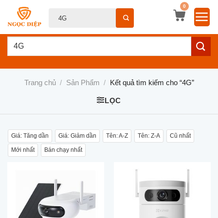
Bỏ
0
Tìm
qua
kiếm:
nội
Tìm
dung
kiếm:
Trang chủ
/
Sản Phẩm
/
Kết quả tìm kiếm cho “4G”
LỌC
Giá: Tăng dần
Giá: Giảm dần
Tên: A-Z
Tên: Z-A
Cũ nhất
Mới nhất
Bán chạy nhất