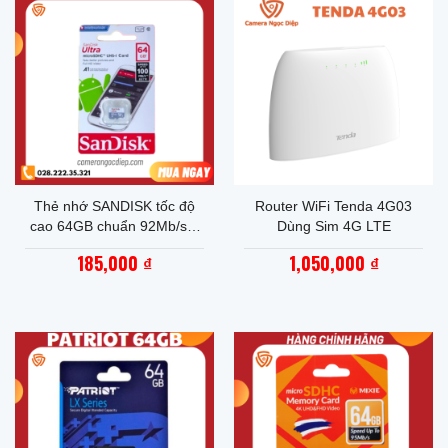
Thẻ nhớ SANDISK tốc độ
Router WiFi Tenda 4G03
cao 64GB chuẩn 92Mb/s –
Dùng Sim 4G LTE
Hàng chính hãng bảo hành
185,000
1,050,000
₫
₫
5 năm