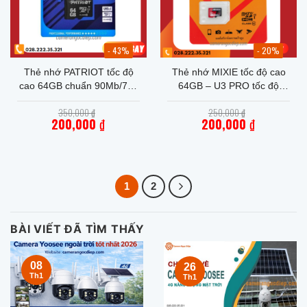
- 43%
- 20%
Thẻ nhớ PATRIOT tốc độ
Thẻ nhớ MIXIE tốc độ cao
cao 64GB chuẩn 90Mb/70s
64GB – U3 PRO tốc độ
– Hàng chính hãng bảo
95M/s hàng chính hãng,
Giá
Giá
350,000
₫
250,000
₫
hành 5 năm
bảo hành 3 năm
gốc
gốc
200,000
₫
200,000
₫
là:
là:
Giá
350,000 ₫.
Giá
250,000 ₫.
hiện
hiện
tại
tại
là:
là:
200,000 ₫.
200,000 ₫.
1
2
BÀI VIẾT ĐÃ TÌM THẤY
08
26
Th1
Th1