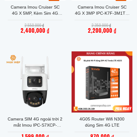
Camera Imou Cruiser SC
Camera Imou Cruiser SC
4G X 5MP, Kèm Sim 4G
4G X 3MP IPC-K7F-3M1T-X
Mobifone, Tích Hợp Đèn
Ngoài Trời, Tặng Sim 4G
Giá
Giá
2,550,000
₫
2,350,000
₫
Cảnh Báo Xanh Đỏ
Mobifone – Miễn Phí Data
gốc
gốc
2,400,000
₫
2,200,000
₫
là:
Trọn Đời
là:
Giá
2,550,000 ₫.
Giá
2,350,000 ₫.
hiện
hiện
tại
tại
là:
là:
2,400,000 ₫.
2,200,000 ₫.
Camera SIM 4G ngoài trời 2
4G05 Router Wifi N300
mắt Imou IPC-S7XCP-
dùng Sim 4G LTE
6M1TED-EU 6.0MP-4G
1,599,000
870,000
₫
₫