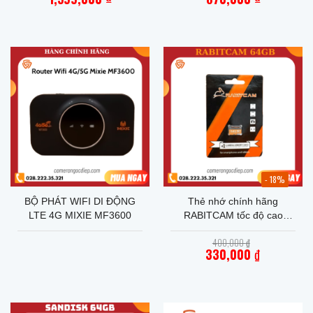
- 18%
BỘ PHÁT WIFI DI ĐỘNG
Thẻ nhớ chính hãng
LTE 4G MIXIE MF3600
RABITCAM tốc độ cao
64GB chuẩn 80Mb/s -Bảo
Giá
400,000
₫
hành 5 năm
gốc
330,000
₫
là:
Giá
400,000 ₫.
hiện
tại
là:
330,000 ₫.