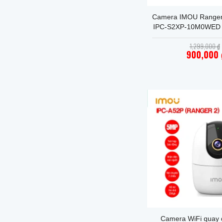
Camera IMOU Ranger
IPC-S2XP-10M0WED 
24 tháng – Đàm thoại 
1,299,000
₫
nhận dạng giữa ngư
900,000
Giá
hiện
tại
là:
900,
+
Camera WiFi quay