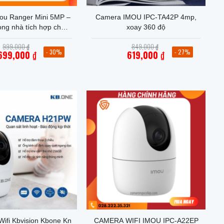
ou Ranger Mini 5MP –
Camera IMOU IPC-TA42P 4mp,
ong nhà tích hợp chân
xoay 360 độ
ờng- IPC K2MP 5HOWE
Giá
Giá
999,000
₫
849,000
₫
 Xoay 360 Độ
gốc
gốc
- 30%
- 27%
699,000
₫
619,000
₫
là:
là:
Giá
Giá
999,000 ₫.
849,000 ₫.
hiện
hiện
tại
tại
là:
là:
699,000 ₫.
619,000 ₫.
+
Wifi Kbvision Kbone Kn
CAMERA WIFI IMOU IPC-A22EP