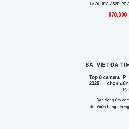
IMOU IPC-A52P-PRO
Pro)
670,000
BÀI VIẾT ĐÃ TÌ
Top 8 camera IP 
2025 — chọn đún
10/
Bạn đang tìm cam
đình/cửa hàng nhưng
 có thể quan tâm: tổng quan về