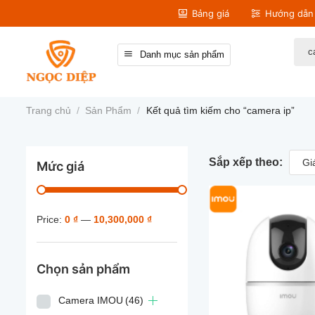
Bỏ
Bảng giá
Hướng dẫn 
qua
nội
Tìm
Danh mục sản phẩm
kiếm
dung
Trang chủ
/
Sản Phẩm
/
Kết quả tìm kiếm cho “camera ip”
Sắp xếp theo:
Gi
Mức giá
Price:
0 ₫
—
10,300,000 ₫
Chọn sản phẩm
Camera IMOU
(46)