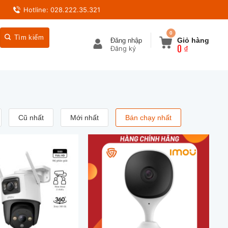
Hotline: 028.222.35.321
0
Giỏ hàng
Đăng nhập
0
₫
Cũ nhất
Mới nhất
Bán chạy nhất