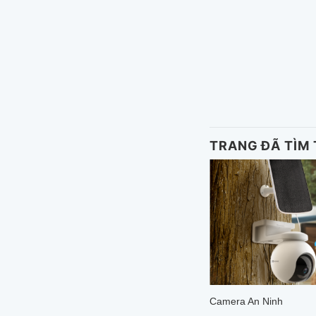
era Yoosee 3 mắt IP Wifi zoom
6x
có thể quan tâm: tổng quan về Camera
Yoosee 3 mắt IP Wifi zoom...
TRANG ĐÃ TÌM
ách vận chuyển & giao nhận
Camera An Ninh