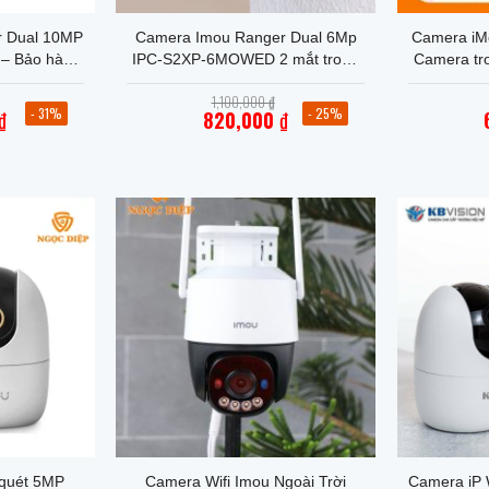
 Dual 10MP
Camera Imou Ranger Dual 6Mp
Camera iM
– Bảo hành
IPC-S2XP-6MOWED 2 mắt trong
Camera tr
2 chiều – AI
nhà – Bảo Hành Chính Hãng 2
đế gắn tư
Giá
Giá
1,100,000
₫
ời và vật
Năm
–
gốc
gốc
- 31%
- 25%
₫
820,000
₫
là:
là:
Giá
1,299,000 ₫.
1,100,000 ₫.
hiện
tại
là:
000 ₫.
820,000 ₫.
+
+
 quét 5MP
Camera Wifi Imou Ngoài Trời
Camera iP 