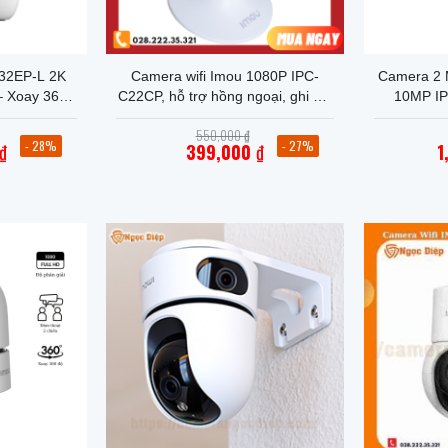
+
+
32EP-L 2K
Camera wifi Imou 1080P IPC-
Camera 2 M
– Xoay 360
C22CP, hỗ trợ hồng ngoại, ghi âm
10MP I
2 Chiều
khu vực, bảo hành 2 năm ( không
Giá
Giá
550,000
₫
đàm thoại )
gốc
gốc
- 28%
- 27%
₫
399,000
₫
1
là:
là:
Giá
650,000 ₫.
550,000 ₫.
hiện
tại
là:
000 ₫.
399,000 ₫.
+
+