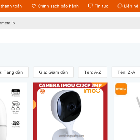
thanh toán
Chính sách bảo hành
Tin tức
Liên hệ
:
á: Tăng dần
Giá: Giảm dần
Tên: A-Z
Tên: Z-A