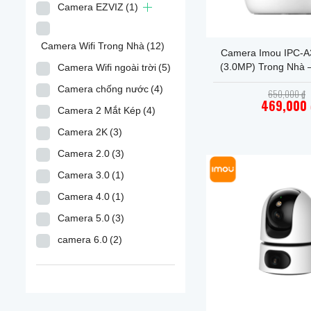
Camera EZVIZ
(1)
+
Camera Wifi Trong Nhà
(12)
Camera Imou IPC-A
(3.0MP) Trong Nhà 
Camera Wifi ngoài trời
(5)
Độ – Đàm thoại 
Camera chống nước
(4)
650,000
₫
469,000
Camera 2 Mắt Kép
(4)
Giá
hiện
Camera 2K
(3)
tại
là:
Camera 2.0
(3)
469,
Camera 3.0
(1)
Camera 4.0
(1)
Camera 5.0
(3)
camera 6.0
(2)
+