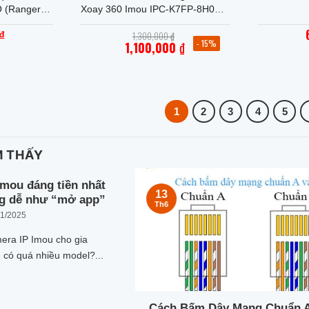
 (Ranger 2
Xoay 360 Imou IPC-K7FP-8H0WE
(Cruiser SC 8MP)
Giá
₫
1,300,000
₫
gốc
- 15%
1,100,000
₫
là:
Giá
1,300,000 ₫.
hiện
tại
là:
1,100,000 ₫.
1
2
3
4
5
M THẤY
Imou đáng tiền nhất
13
g dễ như “mở app”
Th6
11/2025
era IP Imou cho gia
 có quá nhiều model?...
Cách Bấm Dây Mạng Chuẩn A