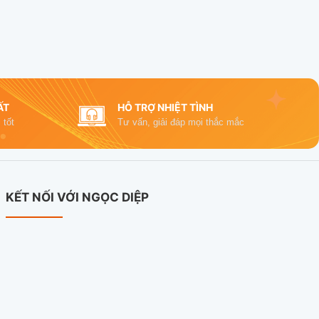
ẤT
HỖ TRỢ NHIỆT TÌNH
 tốt
Tư vấn, giải đáp mọi thắc mắc
KẾT NỐI VỚI NGỌC DIỆP