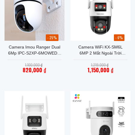
- 25%
- 6%
Camera Imou Ranger Dual
Camera WiFi KX-SM6L
6Mp IPC-S2XP-6MOWED 2
6MP 2 Mắt Ngoài Trời
mắt trong nhà – Bảo Hành
Chính Hãng
Giá
Giá
1,100,000
₫
1,219,000
₫
Chính Hãng 2 Năm
gốc
gốc
820,000
₫
1,150,000
₫
là:
là:
Giá
1,100,000 ₫.
Giá
1,219,000 ₫.
hiện
hiện
tại
tại
là:
là:
820,000 ₫.
1,150,000 ₫.