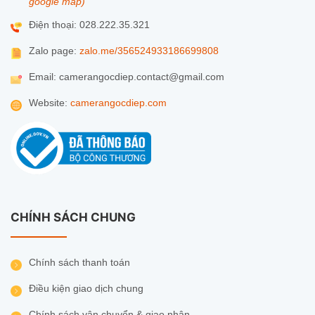
google map)
Điện thoại: 028.222.35.321
Zalo page:
zalo.me/356524933186699808
Email: camerangocdiep.contact@gmail.com
Website:
camerangocdiep.com
CHÍNH SÁCH CHUNG
Chính sách thanh toán
Điều kiện giao dịch chung
Chính sách vận chuyển & giao nhận