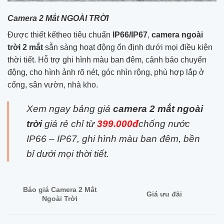
Camera 2 Mắt NGOÀI TRỜI
Đ
ược thiết kế
theo tiêu chuẩn
IP66/IP67
,
camera ngoài
trời 2 mắt
sẵn sàng hoạt động ổn định dưới mọi điều kiện
thời tiết.
Hỗ trợ
ghi hình màu ban đêm
,
cảnh báo chuyển
động
, cho hình ảnh rõ nét, góc nhìn rộng, phù hợp lắp ở
cổng, sân vườn, nhà kho
.
Xem ngay bảng giá
camera 2 mắt ngoài
trời
giá rẻ chỉ từ
399
.000đ
chống nước
IP66 – IP67, ghi hình màu ban đêm, bền
bỉ dưới mọi thời tiết.
Báo giá Camera 2 Mắt
Giá ưu đãi
Ngoài Trời