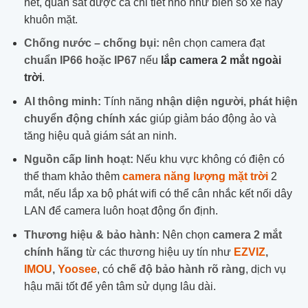
nét, quan sát được cả chi tiết nhỏ như biển số xe hay
khuôn mặt.
Chống nước – chống bụi:
nên chọn camera đạt
chuẩn IP66 hoặc IP67
nếu
lắp camera 2 mắt ngoài
trời
.
AI thông minh:
Tính năng
nhận diện người, phát hiện
chuyển động chính xác
giúp giảm báo động ảo và
tăng hiệu quả giám sát an ninh.
Nguồn cấp linh hoạt:
Nếu khu vực không có điện có
thể tham khảo thêm
camera năng lượng mặt trời
2
mắt, nếu lắp xa bộ phát wifi có thể cân nhắc kết nối dây
LAN để camera luôn hoạt động ổn định.
Thương hiệu & bảo hành:
Nên chọn
camera 2 mắt
chính hãng
từ các thương hiệu uy tín như
EZVIZ
,
IMOU
,
Yoosee
, có
chế độ bảo hành rõ ràng
, dịch vụ
hậu mãi tốt để yên tâm sử dụng lâu dài.