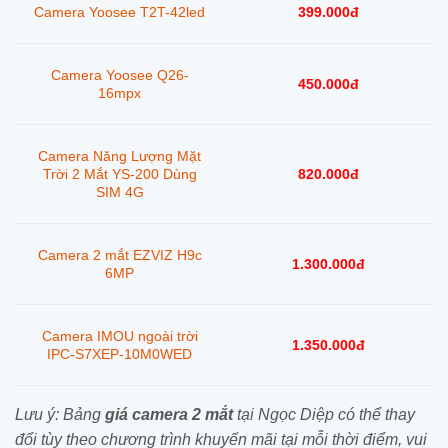
399.000đ
Camera Yoosee T2T-42led
Camera Yoosee Q26-
450.000đ
16mpx
Camera Năng Lượng Mặt
820.000đ
Trời 2 Mắt YS-200 Dùng
SIM 4G
Camera 2 mắt EZVIZ H9c
1.300.000đ
6MP
Camera IMOU ngoài trời
1.350.000đ
IPC-S7XEP-10M0WED
Lưu ý: Bảng
giá c
amera 2 mắt
tại Ngọc Diệp
có thể thay
đổi tùy theo chương trình khuyến mãi tại mỗi thời điểm, vui