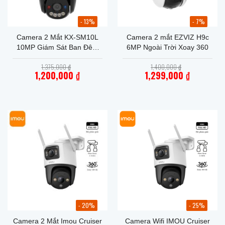
- 13%
- 7%
Camera 2 Mắt KX-SM10L
Camera 2 mắt EZVIZ H9c
10MP Giám Sát Ban Đêm
6MP Ngoài Trời Xoay 360
Có Màu
Giá
Giá
1,375,000
₫
1,400,000
₫
gốc
gốc
1,200,000
₫
1,299,000
₫
là:
là:
Giá
1,375,000 ₫.
Giá
1,400,000 ₫.
hiện
hiện
tại
tại
là:
là:
1,200,000 ₫.
1,299,000 ₫.
- 20%
- 25%
Camera 2 Mắt Imou Cruiser
Camera Wifi IMOU Cruiser