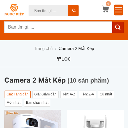
Bỏ
0
Tìm
qua
kiếm:
nội
Tìm
dung
kiếm:
Trang chủ
/
Camera 2 Mắt Kép
LỌC
Camera 2 Mắt Kép
(10 sản phẩm)
Giá: Tăng dần
Giá: Giảm dần
Tên: A-Z
Tên: Z-A
Cũ nhất
Mới nhất
Bán chạy nhất