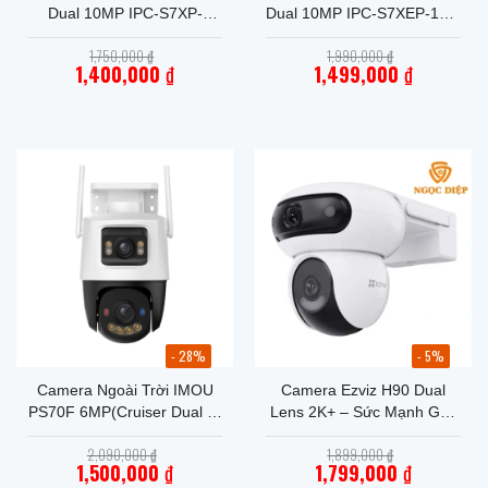
Dual 10MP IPC-S7XP-
Dual 10MP IPC-S7XEP-10M
10M0WED
CÓ ĐÈN, Xoay 360 Ngoài
Giá
Giá
1,750,000
₫
1,990,000
₫
Trời, Đèn Cảnh Báo Xanh
gốc
gốc
1,400,000
₫
1,499,000
₫
là:
Đỏ
là:
Giá
1,750,000 ₫.
Giá
1,990,000 ₫.
hiện
hiện
tại
tại
là:
là:
1,400,000 ₫.
1,499,000 ₫.
- 28%
- 5%
Camera Ngoài Trời IMOU
Camera Ezviz H90 Dual
PS70F 6MP(Cruiser Dual 2)
Lens 2K+ – Sức Mạnh Gấp
2 Mắt 360°, PoE, IP67
Đôi
Giá
Giá
2,090,000
₫
1,899,000
₫
gốc
gốc
1,500,000
₫
1,799,000
₫
là:
là: