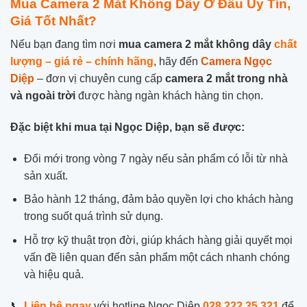
Mua Camera 2 Mắt Không Dây Ở Đâu Uy Tín,
Giá Tốt Nhất?
Nếu bạn đang tìm nơi
mua camera 2 mắt không dây
chất
lượng – giá rẻ – chính hãng
, hãy đến
Camera Ngọc
Diệp
– đơn vị chuyên cung cấp
camera 2 mắt trong nhà
và ngoài trời
được hàng ngàn khách hàng tin chọn.
Đặc biệt khi mua tại Ngọc Diệp, bạn sẽ được:
Đổi mới trong vòng 7 ngày nếu sản phẩm có lỗi từ nhà
sản xuất.
Bảo hành 12 tháng, đảm bảo quyền lợi cho khách hàng
trong suốt quá trình sử dụng.
Hỗ trợ kỹ thuật trọn đời, giúp khách hàng giải quyết mọi
vấn đề liên quan đến sản phẩm một cách nhanh chóng
và hiệu quả.
📞
Liên hệ ngay
với hotline Ngọc Diệp
028.222.35.321
để