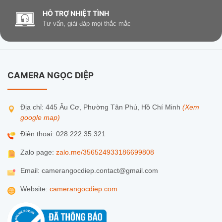
HỖ TRỢ NHIỆT TÌNH
Tư vấn, giải đáp mọi thắc mắc
CAMERA NGỌC DIỆP
Địa chỉ: 445 Âu Cơ, Phường Tân Phú, Hồ Chí Minh
(Xem
google map)
Điện thoại: 028.222.35.321
Zalo page:
zalo.me/356524933186699808
Email: camerangocdiep.contact@gmail.com
Website:
camerangocdiep.com