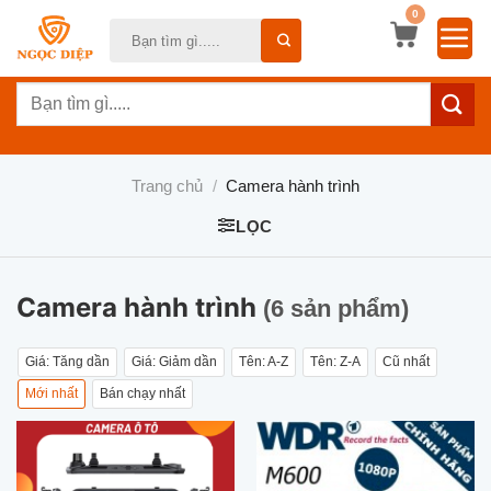
Bỏ
0
Tìm
qua
kiếm:
nội
Tìm
dung
kiếm:
Trang chủ
/
Camera hành trình
LỌC
Camera hành trình
(6 sản phẩm)
Giá: Tăng dần
Giá: Giảm dần
Tên: A-Z
Tên: Z-A
Cũ nhất
Mới nhất
Bán chạy nhất