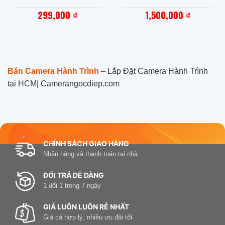
299,000
1,500,000
₫
₫
Bán Camera Hành Trình
– Lắp Đặt Camera Hành Trình
tại HCM| Camerangocdiep.com
CHÍNH SÁCH GIAO HÀNG
Nhận hàng và thanh toán tại nhà
ĐỔI TRẢ DỄ DÀNG
1 đổi 1 trong 7 ngày
GIÁ LUÔN LUÔN RẺ NHẤT
Giá cả hợp lý, nhiều ưu đãi tốt