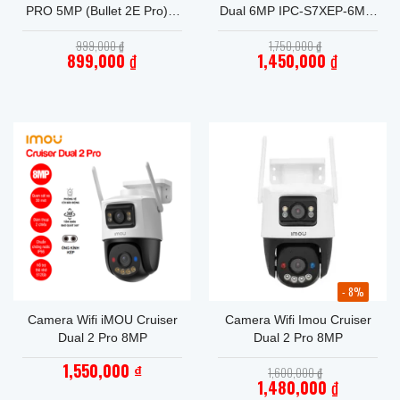
PRO 5MP (Bullet 2E Pro) –
Dual 6MP IPC-S7XEP-6M –
Tích Hợp Đèn Cảnh Báo
Mắt Kép 6MP, Xoay 360°
Giá
Giá
999,000
₫
1,750,000
₫
Xanh Đỏ – Chính Hãng Giá
gốc
gốc
899,000
₫
1,450,000
₫
Tốt
là:
là:
Giá
999,000 ₫.
Giá
1,750,000 ₫.
hiện
hiện
tại
tại
là:
là:
899,000 ₫.
1,450,000 ₫.
- 8%
Camera Wifi iMOU Cruiser
Camera Wifi Imou Cruiser
Dual 2 Pro 8MP
Dual 2 Pro 8MP
1,550,000
Giá
₫
1,600,000
₫
gốc
1,480,000
₫
là: