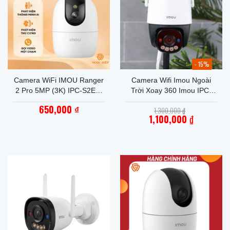
- 15%
Camera WiFi IMOU Ranger
Camera Wifi Imou Ngoài
2 Pro 5MP (3K) IPC-S2EP-
Trời Xoay 360 Imou IPC-
5R1S
K7FP-8H0WE (Cruiser SC
650,000
Giá
₫
1,300,000
₫
8MP)
gốc
1,100,000
₫
là:
Giá
1,300,000 ₫.
hiện
tại
là:
1,100,000 ₫.