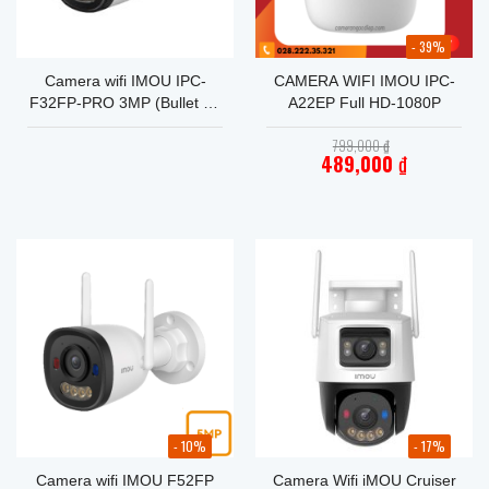
- 39%
Camera wifi IMOU IPC-
CAMERA WIFI IMOU IPC-
F32FP-PRO 3MP (Bullet 2E
A22EP Full HD-1080P
Pro) – Ngoài Trời Chống
Giá
799,000
₫
Nước – Đèn Cảnh Báo
gốc
489,000
₫
Xanh Đỏ
là:
Giá
799,000 ₫.
hiện
tại
là:
489,000 ₫.
- 10%
- 17%
Camera wifi IMOU F52FP
Camera Wifi iMOU Cruiser