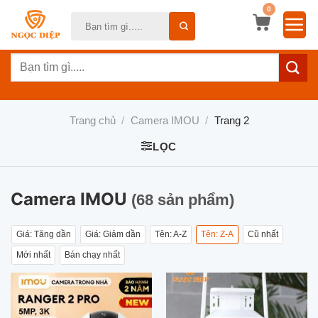
Bỏ
0
Tìm
qua
kiếm:
nội
Tìm
dung
kiếm:
Trang chủ
/
Camera IMOU
/
Trang 2
LỌC
Camera IMOU
(68 sản phẩm)
Giá: Tăng dần
Giá: Giảm dần
Tên: A-Z
Tên: Z-A
Cũ nhất
Mới nhất
Bán chạy nhất