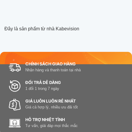
Giá
1,375,000 ₫.
hiện
tại
là:
1,200,000 ₫.
Đây là sản phẩm từ nhà Kabevision
CHÍNH SÁCH GIAO HÀNG
Nhận hàng và thanh toán tại nhà
ĐỔI TRẢ DỄ DÀNG
1 đổi 1 trong 7 ngày
GIÁ LUÔN LUÔN RẺ NHẤT
Giá cả hợp lý, nhiều ưu đãi tốt
HỖ TRỢ NHIỆT TÌNH
Tư vấn, giải đáp mọi thắc mắc