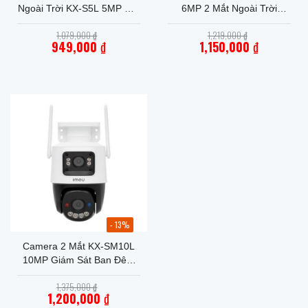
Ngoài Trời KX-S5L 5MP Nét
6MP 2 Mắt Ngoài Trời
3K [Chính Hãng]
Chính Hãng
Giá
Giá
1,079,000
₫
1,219,000
₫
gốc
gốc
949,000
₫
1,150,000
₫
là:
là:
Giá
1,079,000 ₫.
Giá
1,219,000 ₫.
hiện
hiện
tại
tại
là:
là:
949,000 ₫.
1,150,000 ₫.
- 13%
Camera 2 Mắt KX-SM10L
10MP Giám Sát Ban Đêm
Có Màu
Giá
1,375,000
₫
gốc
1,200,000
₫
là: