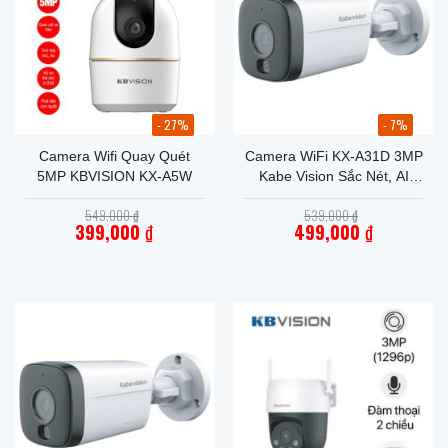
- 27%
- 7%
Camera Wifi Quay Quét
Camera WiFi KX-A31D 3MP
5MP KBVISION KX-A5W
Kabe Vision Sắc Nét, AI
Thông Minh, Xem Đêm Có
Giá
Giá
549,000
₫
539,000
₫
Màu
gốc
gốc
399,000
₫
499,000
₫
là:
là:
Giá
549,000 ₫.
Giá
539,000 ₫.
hiện
hiện
tại
tại
là:
là:
399,000 ₫.
499,000 ₫.