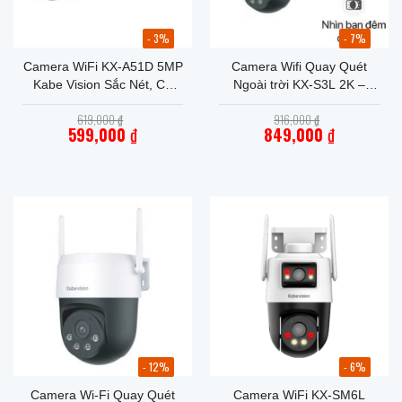
- 3%
- 7%
Camera WiFi KX-A51D 5MP
Camera Wifi Quay Quét
Kabe Vision Sắc Nét, Có
Ngoài trời KX-S3L 2K –
Màu Ban Đêm
Xoay 360, Nhìn Đêm Có
Giá
Giá
619,000
₫
916,000
₫
Màu
gốc
gốc
599,000
₫
849,000
₫
là:
là:
Giá
619,000 ₫.
Giá
916,000 ₫.
hiện
hiện
tại
tại
là:
là:
599,000 ₫.
849,000 ₫.
- 12%
- 6%
Camera Wi-Fi Quay Quét
Camera WiFi KX-SM6L