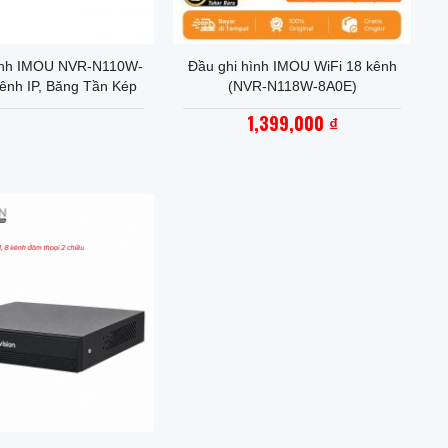
+
ình IMOU NVR-N110W-
Đầu ghi hình IMOU WiFi 18 kênh
ênh IP, Băng Tần Kép
(NVR-N118W-8A0E)
1,399,000
₫