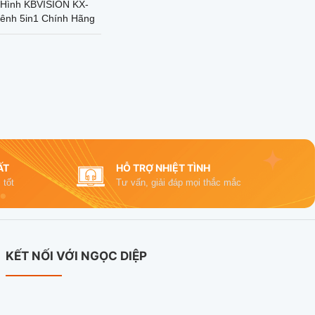
 Hình KBVISION KX-
ênh 5in1 Chính Hãng
ẤT
HỖ TRỢ NHIỆT TÌNH
 tốt
Tư vấn, giải đáp mọi thắc mắc
KẾT NỐI VỚI NGỌC DIỆP