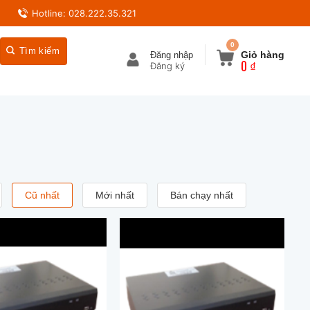
Hotline: 028.222.35.321
0
Giỏ hàng
Đăng nhập
0
₫
Cũ nhất
Mới nhất
Bán chạy nhất