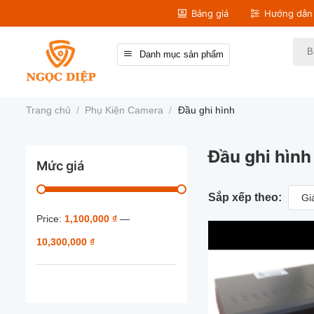
Bỏ
Bảng giá
Hướng dẫn 
qua
nội
Tìm
Danh mục sản phẩm
kiếm
dung
Trang chủ
/
Phụ Kiện Camera
/
Đầu ghi hình
Đầu ghi hìn
Mức giá
Sắp xếp theo:
Gi
Price:
1,100,000 ₫
—
10,300,000 ₫