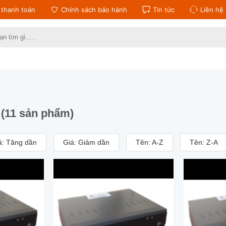
thanh toán
Chính sách bảo hành
Tin tức
Liên hệ
:
h
(11 sản phẩm)
á: Tăng dần
Giá: Giảm dần
Tên: A-Z
Tên: Z-A