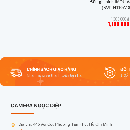
Đầu ghi hình IMOU W
(NVR-N110W-8
1,300,000
₫
1,100,00
Giá
hiện
tại
là:
1,100
CHÍNH SÁCH GIAO HÀNG
ĐỔI 
Nhận hàng và thanh toán tại nhà
1 đổi
CAMERA NGỌC DIỆP
Địa chỉ: 445 Âu Cơ, Phường Tân Phú, Hồ Chí Minh