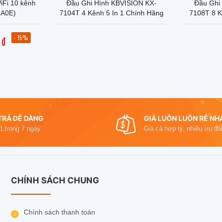
iFi 10 kênh
Đầu Ghi Hình KBVISION KX-
Đầu Ghi
A0E)
7104T 4 Kênh 5 In 1 Chính Hãng
7108T 8 K
Giá
gốc
- 15%
0
₫
là:
1,300,000 ₫.
,000 ₫.
TRẢ DỄ DÀNG
GIÁ LUÔN LUÔN RẺ NH
 1 trong 7 ngày
Giá cả hợp lý, nhiều ưu đãi
CHÍNH SÁCH CHUNG
Chính sách thanh toán