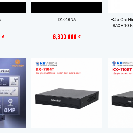
+
+
A
D1016NA
Đầu Ghi H
8A0E 10 K
0
6,800,000
₫
₫
+
+