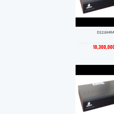
+
D1116HR
10,300,0