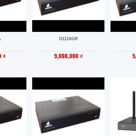
+
+
A
D1116GR
00
9,000,000
5
₫
₫