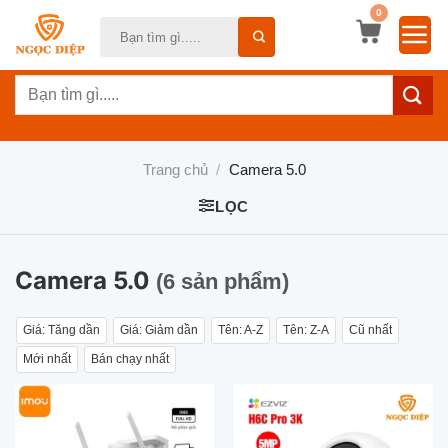
Bỏ
0
Tìm
qua
kiếm:
nội
Tìm
dung
kiếm:
Trang chủ
/
Camera 5.0
LỌC
Camera 5.0
(6 sản phẩm)
Giá: Tăng dần
Giá: Giảm dần
Tên: A-Z
Tên: Z-A
Cũ nhất
Mới nhất
Bán chạy nhất