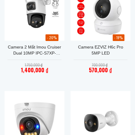
- 20%
- 19%
Camera 2 Mắt Imou Cruiser
Camera EZVIZ H6c Pro
Dual 10MP IPC-S7XP-
5MP LED
10M0WED
Giá
Giá
1,750,000
₫
700,000
₫
gốc
gốc
1,400,000
₫
570,000
₫
là:
là:
Giá
1,750,000 ₫.
Giá
700,000 ₫.
hiện
hiện
tại
tại
là:
là:
1,400,000 ₫.
570,000 ₫.