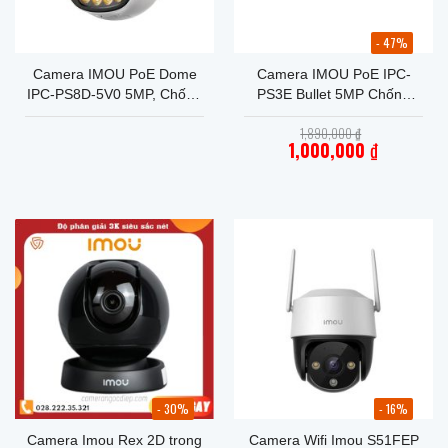
- 47%
Camera IMOU PoE Dome
Camera IMOU PoE IPC-
IPC-PS8D-5V0 5MP, Chống
PS3E Bullet 5MP Chống
Nước IP67 siêu bền
Nước IP67
Giá
1,890,000
₫
gốc
1,000,000
₫
là:
Giá
1,890,000 ₫.
hiện
tại
là:
1,000,000 ₫.
- 30%
- 16%
Camera Imou Rex 2D trong
Camera Wifi Imou S51FEP