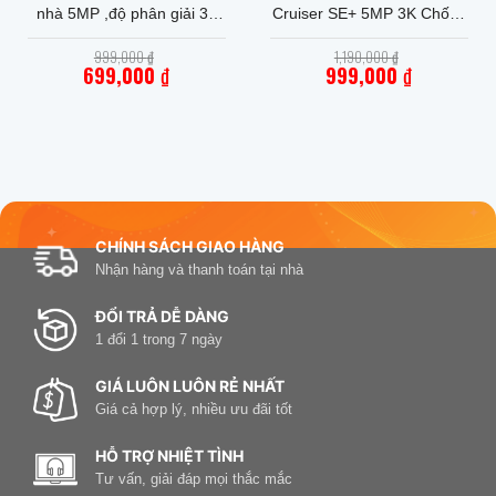
nhà 5MP ,độ phân giải 3K
Cruiser SE+ 5MP 3K Chống
sắc nét
Nước
Giá
Giá
999,000
₫
1,190,000
₫
gốc
gốc
699,000
₫
999,000
₫
là:
là:
Giá
999,000 ₫.
Giá
1,190,000 ₫.
hiện
hiện
tại
tại
là:
là:
699,000 ₫.
999,000 ₫.
CHÍNH SÁCH GIAO HÀNG
Nhận hàng và thanh toán tại nhà
ĐỔI TRẢ DỄ DÀNG
1 đổi 1 trong 7 ngày
GIÁ LUÔN LUÔN RẺ NHẤT
Giá cả hợp lý, nhiều ưu đãi tốt
HỖ TRỢ NHIỆT TÌNH
Tư vấn, giải đáp mọi thắc mắc