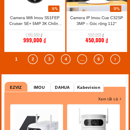
- 16%
- 18%
Camera Wifi Imou S51FEP
Camera IP Imou Cue C32SP
Cruiser SE+ 5MP 3K Chống
3MP – Góc rộng 112°
Nước
Giá
Giá
1,190,000
₫
550,000
₫
gốc
gốc
999,000
₫
450,000
₫
là:
là:
Giá
Giá
1,190,000 ₫.
550,000 ₫.
hiện
hiện
tại
tại
1
2
là:
3
4
…
là:
6
999,000 ₫.
450,000 ₫.
EZVIZ
IMOU
DAHUA
Kabevision
Xem tất cả