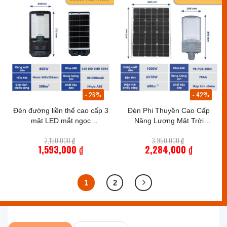
là:
là:
802,000 ₫.
1,099,000 ₫.
- 26%
- 42%
Đèn đường liền thể cao cấp 3
Đèn Phi Thuyền Cao Cấp
mặt LED mắt ngọc
Năng Lượng Mặt Trời
TP.LT11.800
TP.PT11.1000
Giá
Giá
2,150,000
₫
3,950,000
₫
gốc
gốc
1,593,000
₫
2,284,000
₫
là:
là:
Giá
Giá
2,150,000 ₫.
3,950,000 ₫
hiện
hiện
tại
tại
là:
1
2
là:
1,593,000 ₫.
2,284,000 ₫.