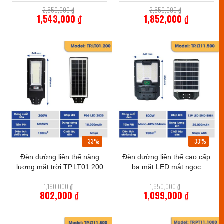
TP.UF12.800
Giá
Giá
2,550,000
₫
2,650,000
₫
gốc
gốc
1,543,000
₫
1,852,000
₫
là:
là:
Giá
Giá
2,550,000 ₫.
2,650,000 ₫
hiện
hiện
tại
tại
là:
là:
1,543,000 ₫.
1,852,000 ₫.
- 33%
- 33%
Đèn đường liền thể năng
Đèn đường liền thể cao cấp
lượng mặt trời TP.LT01.200
ba mặt LED mắt ngọc
TP.LT11.500
Giá
Giá
1,190,000
₫
1,650,000
₫
gốc
gốc
802,000
₫
1,099,000
₫
là:
là:
Giá
Giá
1,190,000 ₫.
1,650,000 ₫
hiện
hiện
tại
tại