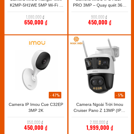
K2MP-5H1WE 5MP Wi-Fi 6
PRO 3MP – Quay quét 360°
Xoay 360 Cực Nét
thông minh
Giá
Giá
1,080,000
₫
900,000
₫
gốc
gốc
650,000
₫
450,000
₫
là:
là:
Giá
Giá
1,080,000 ₫.
900,000 ₫.
hiện
hiện
tại
tại
là:
là:
650,000 ₫.
450,000 ₫.
- 47%
- 5%
Camera IP Imou Cue C32EP
Camera Ngoài Trời Imou
3MP 2K
Cruiser Pano Z 13MP (IPC-
S76DP-13M0N) – Siêu Zoom
Giá
Giá
850,000
₫
2,100,000
₫
12X, 4 Ống Kính Góc Rộng
gốc
gốc
450,000
₫
1,999,000
₫
là:
là:
Giá
Giá