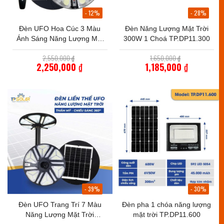
- 12%
- 28%
Đèn UFO Hoa Cúc 3 Màu
Đèn Năng Lượng Mặt Trời
Ánh Sáng Năng Lượng Mặt
300W 1 Choá TP.DP11.300
Trời 800W TP Solar
Giá
Giá
2,550,000
₫
1,650,000
₫
TP.UF11.800
gốc
gốc
2,250,000
₫
1,185,000
₫
là:
là:
Giá
Giá
2,550,000 ₫.
1,650,000 ₫
hiện
hiện
tại
tại
là:
là:
2,250,000 ₫.
1,185,000 ₫.
- 39%
- 30%
Đèn UFO Trang Trí 7 Màu
Đèn pha 1 chóa năng lượng
Năng Lượng Mặt Trời
mặt trời TP.DP11.600