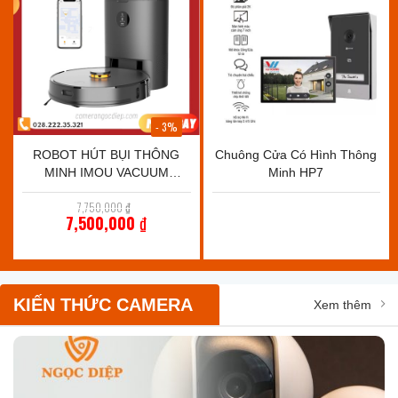
- 3%
ROBOT HÚT BỤI THÔNG
Chuông Cửa Có Hình Thông
MINH IMOU VACUUM
Minh HP7
CLEANER RV-L11-A – LỰC
Giá
7,750,000
₫
HÚT 2700PA, TỰ ĐỘNG ĐỔ
gốc
7,500,000
₫
RÁC.
là:
Giá
7,750,000 ₫.
hiện
tại
là:
7,500,000 ₫.
KIẾN THỨC CAMERA
Xem thêm