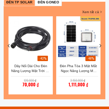
ĐÈN TP SOLAR
ĐÈN GONEO
Xem tất cả
- 42%
- 48%
Dây Nối Dài Cho Đèn
Đèn Pha Tỏa 3 Mặt Mắt
Năng Lượng Mặt Trời 5m
Ngọc Năng Lượng Mặt
LK.DND.5M
Trời TP.DP05.300
Giá
Giá
120,000
₫
2,150,000
₫
gốc
gốc
70,000
₫
1,111,000
₫
là:
là:
,000 ₫.
Giá
120,000 ₫.
Giá
2,150,000 ₫.
hiện
hiện
tại
tại
là:
là:
₫.
70,000 ₫.
1,111,000 ₫.