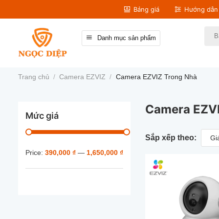
Bỏ
Bảng giá
Hướng dẫn 
qua
nội
Tìm
Danh mục sản phẩm
kiếm
dung
Trang chủ
/
Camera EZVIZ
/
Camera EZVIZ Trong Nhà
Camera EZV
Mức giá
Sắp xếp theo:
Gi
Price:
390,000 ₫
—
1,650,000 ₫