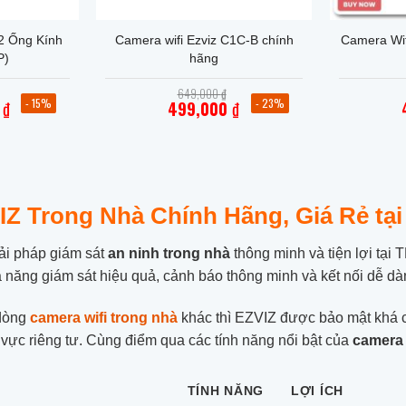
+
+
2 Ống Kính
Camera wifi Ezviz C1C-B chính
Camera Wif
P)
hãng
Giá
Giá
649,000
₫
gốc
gốc
- 15%
- 23%
0
₫
499,000
₫
là:
là:
Giá
1,300,000 ₫.
649,000 ₫.
hiện
tại
là:
,000 ₫.
499,000 ₫.
Z Trong Nhà Chính Hãng, Giá Rẻ tại
ải pháp giám sát
an ninh trong nhà
thông minh và tiện lợi tạ
năng giám sát hiệu quả, cảnh báo thông minh và kết nối dễ dà
 dòng
camera wifi trong nhà
khác thì EZVIZ được bảo mật khá c
vực riêng tư. Cùng điểm qua các tính năng nổi bật của
camera 
TÍNH NĂNG
LỢI ÍCH