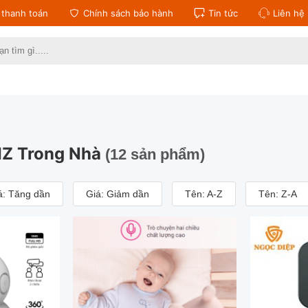
thanh toán
Chính sách bảo hành
Tin tức
Liên hệ
:
IZ Trong Nhà
(12 sản phẩm)
á: Tăng dần
Giá: Giảm dần
Tên: A-Z
Tên: Z-A