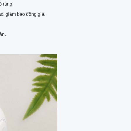
õ ràng.
c, giảm báo động giả.
àn.