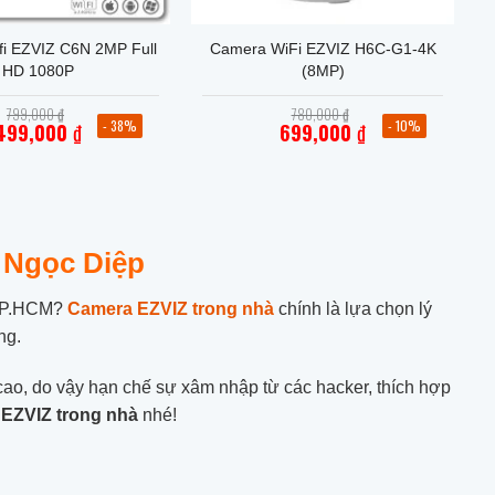
+
i EZVIZ C6N 2MP Full
Camera WiFi EZVIZ H6C-G1-4K
HD 1080P
(8MP)
Giá
Giá
799,000
₫
780,000
₫
gốc
gốc
- 38%
- 10%
499,000
₫
699,000
₫
là:
là:
Giá
Giá
799,000 ₫.
780,000 ₫.
hiện
hiện
tại
tại
là:
là:
499,000 ₫.
699,000 ₫.
 Ngọc Diệp
i TP.HCM?
Camera EZVIZ trong nhà
chính là lựa chọn lý
ng.
ao, do vậy hạn chế sự xâm nhập từ các hacker, thích hợp
EZVIZ trong nhà
nhé!