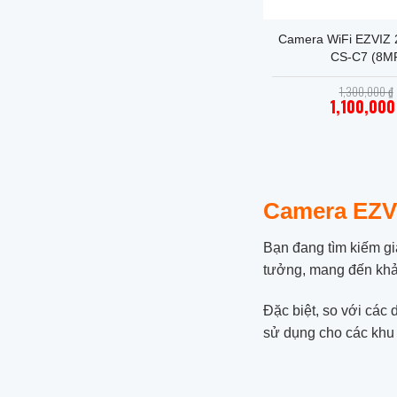
+
Camera WiFi EZVIZ 
CS-C7 (8M
1,300,000
₫
1,100,00
Giá
hiện
tại
là:
1,100
Camera EZVI
Bạn đang tìm kiếm gi
tưởng, mang đến khả 
Đặc biệt, so với các
sử dụng cho các khu 