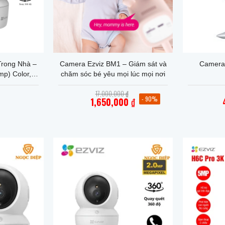
+
+
Trong Nhà –
Camera Ezviz BM1 – Giám sát và
Camera
p) Color,
chăm sóc bé yêu mọi lúc mọi nơi
ãng 2 năm
Giá
17,000,000
₫
gốc
- 90%
1,650,000
₫
là:
Giá
17,000,000 ₫.
hiện
tại
là:
1,650,000 ₫.