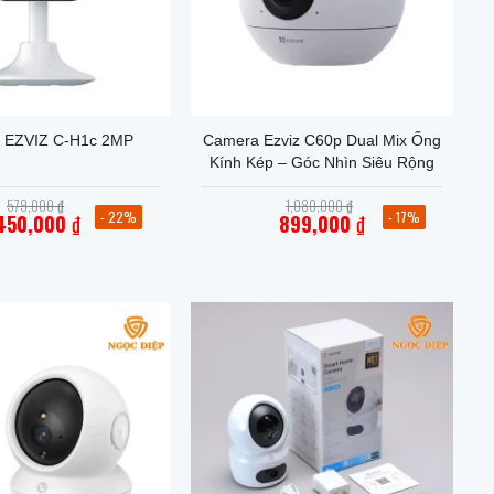
+
 EZVIZ C-H1c 2MP
Camera Ezviz C60p Dual Mix Ống
Kính Kép – Góc Nhìn Siêu Rộng
Giá
Giá
579,000
₫
1,080,000
₫
gốc
gốc
- 22%
- 17%
450,000
₫
899,000
₫
là:
là:
Giá
Giá
579,000 ₫.
1,080,000 ₫.
hiện
hiện
tại
tại
là:
là:
450,000 ₫.
899,000 ₫.