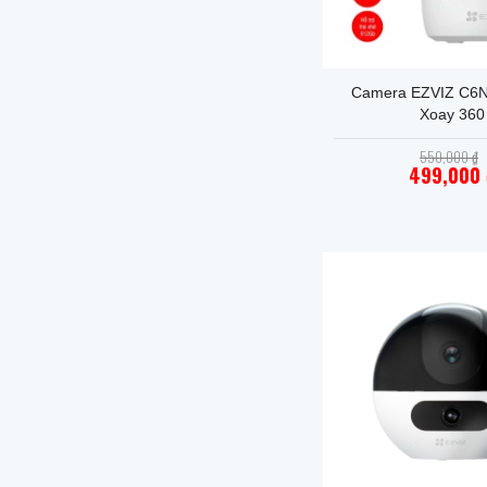
+
Camera EZVIZ C6N
Xoay 360
550,000
₫
499,000
Giá
hiện
tại
là:
499,