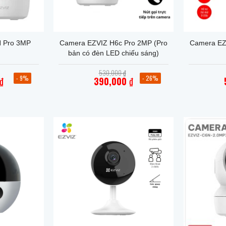
+
+
 Pro 3MP
Camera EZVIZ H6c Pro 2MP (Pro
Camera EZ
bản có đèn LED chiếu sáng)
Giá
Giá
530,000
₫
gốc
gốc
- 9%
- 26%
₫
390,000
₫
là:
là:
Giá
550,000 ₫.
530,000 ₫.
hiện
tại
là:
000 ₫.
390,000 ₫.