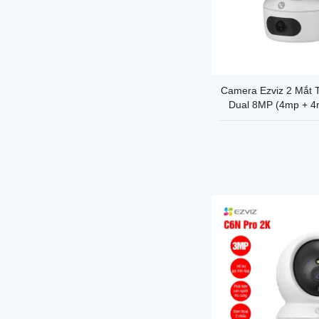
+
Camera Ezviz 2 Mắt 
Dual 8MP (4mp + 4m
Bảo hành chính h