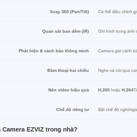
Xoay 360 (Pan/Tilt)
Có thể điều chỉnh 
Quan sát ban đêm (IR)
Ghi hình trong ánh
Phát hiện & cảnh báo thông minh
Camera gửi cảnh báo
Đàm thoại hai chiều
Nghe và nói qua ca
Nén video hiệu quả
H.265
hoặc
H.264
T
Chế độ riêng tư
Bật chế độ nghỉ/ngừ
n Camera EZVIZ trong nhà?