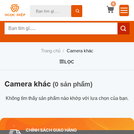
Bỏ
0
Tìm
qua
kiếm:
nội
Tìm
dung
kiếm:
Trang chủ
/
Camera khác
LỌC
Camera khác
(0 sản phẩm)
Không tìm thấy sản phẩm nào khớp với lựa chọn của bạn.
CHÍNH SÁCH GIAO HÀNG