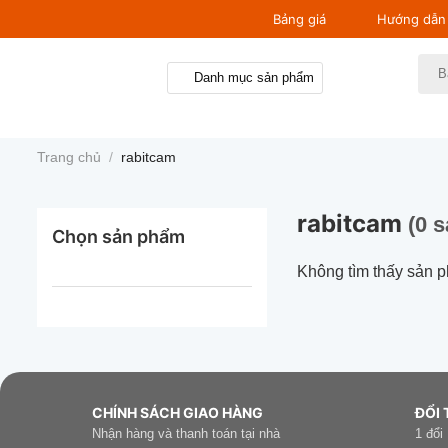
Bỏ
Bảng giá
Hướng dẫn 
qua
nội
Tìm
Danh mục sản phẩm
kiếm
dung
Trang chủ
/
rabitcam
rabitcam
(0 
Chọn sản phẩm
Không tìm thấy sản 
CHÍNH SÁCH GIAO HÀNG
ĐỔI 
Nhận hàng và thanh toán tại nhà
1 đổi