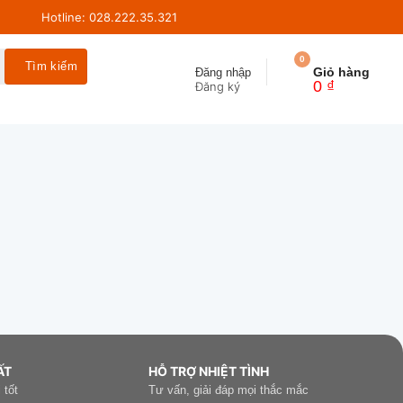
Hotline: 028.222.35.321
0
Giỏ hàng
Đăng nhập
0
₫
ẤT
HỖ TRỢ NHIỆT TÌNH
 tốt
Tư vấn, giải đáp mọi thắc mắc