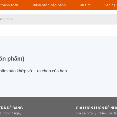
thanh toán
Chính sách bảo hành
Tin tức
Liên hệ
:
sản phẩm)
phẩm nào khớp với lựa chọn của bạn.
TRẢ DỄ DÀNG
GIÁ LUÔN LUÔN RẺ NH
 1 trong 7 ngày
Giá cả hợp lý, nhiều ưu đãi