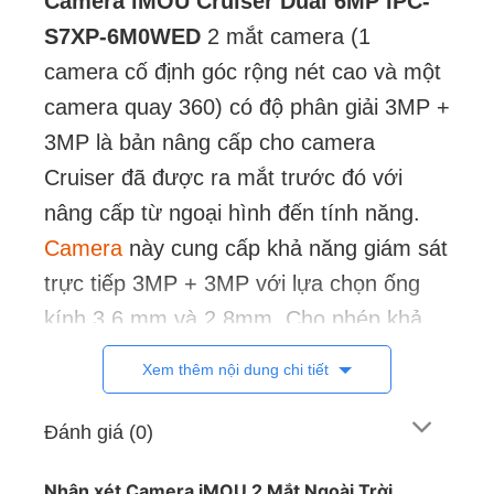
Camera iMOU Cruiser Dual 6MP IPC-
S7XP-6M0WED
2 mắt camera (1
camera cố định góc rộng nét cao và một
camera quay 360) có độ phân giải 3MP +
3MP là bản nâng cấp cho camera
Cruiser đã được ra mắt trước đó với
nâng cấp từ ngoại hình đến tính năng.
Camera
này cung cấp khả năng giám sát
trực tiếp 3MP + 3MP với lựa chọn ống
kính 3,6 mm và 2,8mm. Cho phép khả
năng giám sát vừa bao quát vừa chi tiết
Xem thêm nội dung chi tiết
trong cùng một lúc. Giám sát các điểm
mù mà bạn không thể nhìn thấy là mối
Đánh giá (0)
nguy hiểm thực sự. Camera giám sát
Nhận xét Camera iMOU 2 Mắt Ngoài Trời