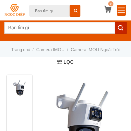
Bỏ
0
Tìm
qua
kiếm:
nội
Tìm
dung
kiếm:
Trang chủ
/
Camera IMOU
/
Camera IMOU Ngoài Trời
LỌC