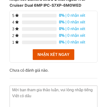
thông thường chỉ có thể giám sát một
Cruiser Dual 6MP IPC-S7XP-6M0WED
trường nhìn duy nhất dễ bị mất tầm nhìn
Khu vực ngoài góc nhìn là điểm mù.
0%
| 0 nhận xét
5
0%
| 0 nhận xét
4
0%
| 0 nhận xét
3
0%
| 0 nhận xét
2
0%
| 0 nhận xét
1
NHẬN XÉT NGAY
Chưa có đánh giá nào.
– Tặng thẻ nhớ 64gb chuyên dụng + hộp kỹ thuật +
freeship
Camera wifi 6M PTZ 360
link review Imou ngay tại