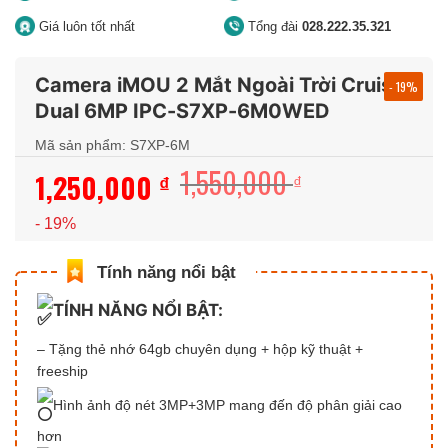
Giá luôn tốt nhất
Tổng đài
028.222.35.321
Camera iMOU 2 Mắt Ngoài Trời Cruiser
- 19%
Dual 6MP IPC-S7XP-6M0WED
Mã sản phẩm: S7XP-6M
1,550,000
1,250,000
Giá
Giá
₫
₫
gốc
hiện
- 19%
là:
tại
1,550,000 ₫.
là:
1,250,000 ₫.
TÍNH NĂNG NỔI BẬT:
– Tặng thẻ nhớ 64gb chuyên dụng + hộp kỹ thuật +
freeship
Hình ảnh độ nét 3MP+3MP mang đến độ phân giải cao
hơn