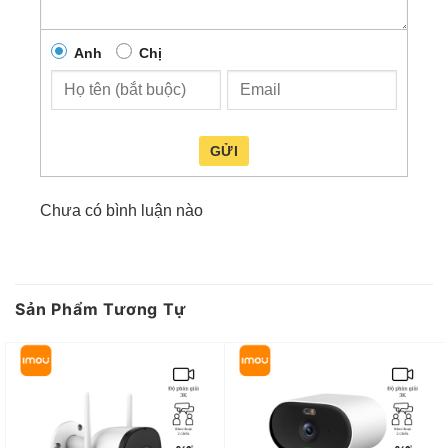
đây:
//youtu.be/SjNJwgLdZRM
Anh
Chị
Ống Kính Kép Có Thể Điều Chỉnh Mang Đến Sự
Bảo Vệ Toàn Diện 360°
Có màu đầy đủ ngày cũng như đêm với nhiều
chế độ quan sát. Với tính năng giám sát trực
GỬI
tiếp với độ nét cao QHD 3K và các tính năng
xoay 0 ~ 355 ° & nghiêng 0 ~ 90 °, camera
Chưa có bình luận nào
iMOU Cruiser Dual IPC-S7XP-6M0WED 6MP
đảm bảo mọi ngóc ngách trong nhà bạn được
bao phủ hoàn toàn. Nó hỗ trợ bốn chế độ nhìn
ban đêm cho độ rõ nét như ban ngày ngay cả
Sản Phẩm Tương Tự
trong bóng tối. Gửi cảnh báo theo thời gian
thực (real-time) tới điện thoại của người dùng.
Đa dạng lưu trữ với thẻ nhớ lên tới 256GB, lưu
trữ đám mây hoặc qua đầu ghi NVR.
Với chứng nhận IP66, camera IPC-S7XP-