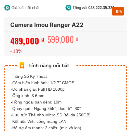
Giá luôn tốt nhất
Tổng đài
028.222.35.321
- 18%
Camera Imou Ranger A22
599,000
489,000
Giá
Giá
₫
₫
gốc
hiện
- 18%
là:
tại
599,000 ₫.
là:
489,000 ₫.
Thông Số Kỹ Thuật
-Cảm biến hình ảnh: 1/2.7” CMOS
-Độ phân giải: Full HD 1080p
-Ống kính: 3.6mm
-Hồng ngoại ban đêm: 10m
-Quay quét: Ngang 355°, dọc -5°- 80°
-Lưu trữ: Thẻ nhớ Micro SD (tối đa 256GB)
-Kết nối: Wifi, cổng mạng LAN
-Hỗ trợ âm thanh: 2 chiều (mic và loa)