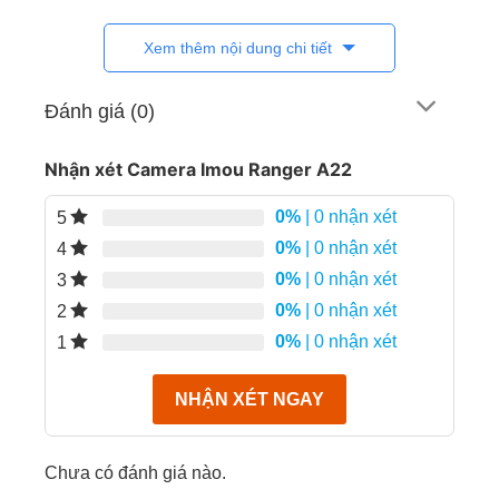
Xem thêm nội dung chi tiết
Camera imou ranger A22 không giới
hạn quan sát từ xa
Đánh giá (0)
Tính năng giám sát từ xa trên thiết bị di động đã
không còn lạ với nhiều người đam mê về camera.
Nhận xét Camera Imou Ranger A22
Hầu hết khi giám sát từ xa từ smartphone thường
giới hạn khoảng cách, phạm vi theo từng dòng. Với
0%
| 0 nhận xét
5
cấu hình camera imou ranger a22 cho phép người
0%
| 0 nhận xét
4
chủ thoải mái quan sát với hình ảnh sắc nét Full HD
0%
| 0 nhận xét
3
– 1080p. Đã vậy còn nghe được đàm thoại 2 chiều
0%
| 0 nhận xét
2
và điều khiển các góc quay 360 độ.
0%
| 0 nhận xét
1
Camera imou không tốn điện
NHẬN XÉT NGAY
Màn hình Full HD và hỗ trợ giám sát trong đêm với
đèn hồng ngoại bán kính lên đến 10m. Đặc trưng
sản phẩm camera imou ranger a22 là cực kỳ thích
Chưa có đánh giá nào.
hợp lắp đặt trong nhà và kết nối bằng wifi hoặc