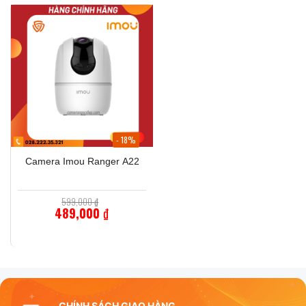
- 18%
Camera Imou Ranger A22
Giá
599,000
₫
gốc
489,000
₫
là:
Giá
599,000 ₫.
hiện
tại
là:
489,000 ₫.
CHÍNH SÁCH GIAO HÀNG