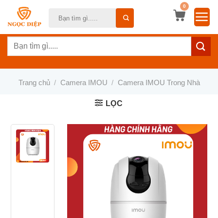
Bỏ
0
Tìm
qua
kiếm:
nội
Tìm
dung
kiếm:
Trang chủ
/
Camera IMOU
/
Camera IMOU Trong Nhà
LỌC