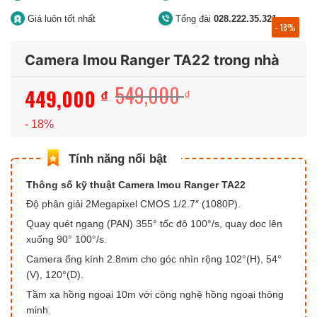
Giá luôn tốt nhất
Tổng đài
028.222.35.321
- 18%
Camera Imou Ranger TA22 trong nhà
549,000
449,000
Giá
Giá
₫
₫
gốc
hiện
- 18%
là:
tại
549,000 ₫.
là:
449,000 ₫.
Thông số kỹ thuật Camera Imou Ranger TA22
Độ phân giải 2Megapixel CMOS 1/2.7″ (1080P).
Quay quét ngang (PAN) 355° tốc độ 100°/s, quay dọc lên
xuống 90° 100°/s.
Camera ống kính 2.8mm cho góc nhìn rộng 102°(H), 54°
(V), 120°(D).
Tầm xa hồng ngoại 10m với công nghệ hồng ngoại thông
minh.