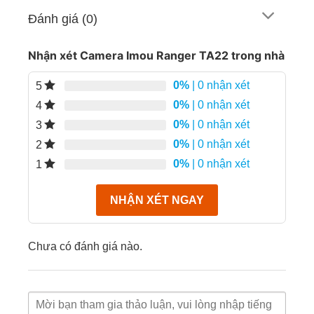
và mức lưu trữ dữ liệu với video cùng chất lượng.
Đánh giá (0)
Cho ban ngày hay ban đêm thì video vẫn rõ nét.
Nhận xét Camera Imou Ranger TA22 trong nhà
0%
| 0 nhận xét
5
0%
| 0 nhận xét
4
0%
| 0 nhận xét
3
0%
| 0 nhận xét
2
0%
| 0 nhận xét
1
NHẬN XÉT NGAY
Góc quay đa dạng của Imou Ranger TA22
Chưa có đánh giá nào.
Theo dõi thông minh:
Như thế nào gọi là thông
minh của camera ra. Tức là Imou Ranger TA22 sẽ
tự động theo dõi và ghi lại khi phát hiện chuyển
động lạ thường. Ví dụ như người trong nhà bạn đi