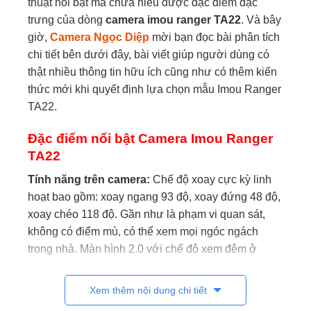
thuật nổi bật mà chưa hiểu được đặc điểm đặc
trưng của dòng
camera imou ranger TA22
. Và bây
giờ,
Camera Ngọc Diệp
mời bạn đọc bài phân tích
chi tiết bên dưới đây, bài viết giúp người dùng có
thật nhiều thông tin hữu ích cũng như có thêm kiến
thức mới khi quyết định lựa chọn mẫu Imou Ranger
TA22.
Đặc điểm nổi bật Camera Imou Ranger
TA22
Tính năng trên camera:
Chế độ xoay cực kỳ linh
hoạt bao gồm: xoay ngang 93 độ, xoay đứng 48 độ,
xoay chéo 118 độ. Gần như là phạm vi quan sát,
không có điểm mù, có thể xem mọi ngóc ngách
trong nhà. Màn hình 2.0 với chế độ xem đêm ở
khoảng cách 10m. Ngoài ra hình ảnh Full HD 1080,
chuẩn nén H.65 cùng với công nghệ tiên tiến cho
Xem thêm nội dung chi tiết
phép giảm 50% băng thông (25/30 fps frame) mạng