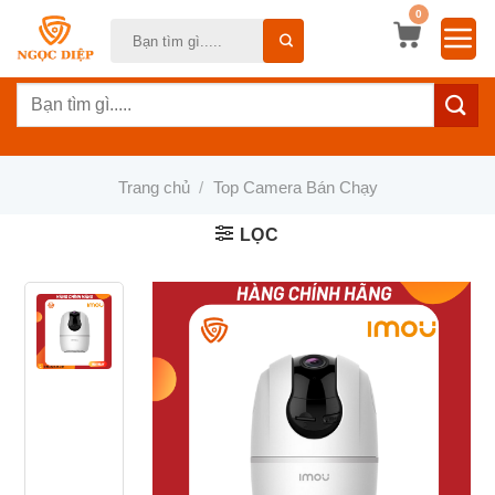
Bỏ
0
Tìm
qua
kiếm:
nội
Tìm
dung
kiếm:
Trang chủ
/
Top Camera Bán Chạy
LỌC