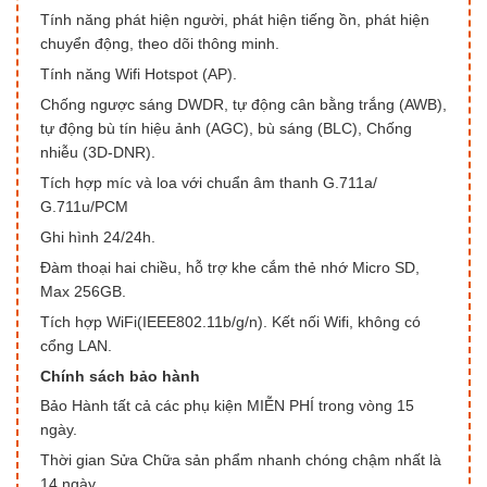
Tính năng phát hiện người, phát hiện tiếng ồn, phát hiện
chuyển động, theo dõi thông minh.
Tính năng Wifi Hotspot (AP).
Chống ngược sáng DWDR, tự động cân bằng trắng (AWB),
tự động bù tín hiệu ảnh (AGC), bù sáng (BLC), Chống
nhiễu (3D-DNR).
Tích hợp míc và loa với chuẩn âm thanh G.711a/
G.711u/PCM
Ghi hình 24/24h.
Đàm thoại hai chiều, hỗ trợ khe cắm thẻ nhớ Micro SD,
Max 256GB.
Tích hợp WiFi(IEEE802.11b/g/n). Kết nối Wifi, không có
cổng LAN.
Chính sách bảo hành
Bảo Hành tất cả các phụ kiện MIỄN PHÍ trong vòng 15
ngày.
Thời gian Sửa Chữa sản phẩm nhanh chóng chậm nhất là
14 ngày.