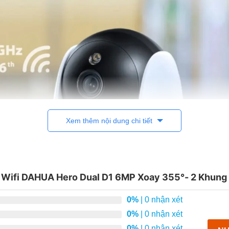
id)
adapter/Type-C tuỳ lô sản phẩm)
 tường
Xem thêm nội dung chi tiết
 Wifi DAHUA Hero Dual D1 6MP Xoay 355°- 2 Khung 
0%
| 0 nhận xét
0%
| 0 nhận xét
0%
| 0 nhận xét