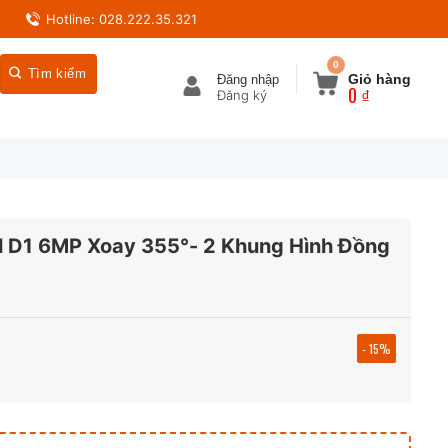
Hotline: 028.222.35.321
0
Giỏ hàng
Đăng nhập
0
₫
 D1 6MP Xoay 355°- 2 Khung Hình Đồng
- 15%
00 ₫.
00 ₫.