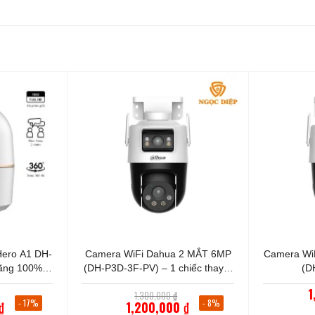
+
+
ero A1 DH-
Camera WiFi Dahua 2 MẮT 6MP
Camera Wi
ãng 100% –
(DH-P3D-3F-PV) – 1 chiếc thay 2
(D
năm
camera
1
Giá
Giá
1,300,000
₫
gốc
gốc
- 17%
- 8%
₫
1,200,000
₫
là:
là: