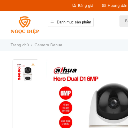
Bỏ
Bảng giá
Hướng dẫn 
qua
nội
Tìm
Danh mục sản phẩm
kiếm
dung
Trang chủ
/
Camera Dahua