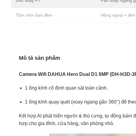
Góc xoay PT
Pan xoay ngang gần
Tầm nhìn ban đêm
Hồng ngoại + đèn
Chuẩn nén video
H.265
Tính năng hình ảnh
Chế độ Ngày/Đêm,
Mô tả sản phẩm
Âm thanh
Tích hợp micro & l
Camera Wifi DAHUA Hero Dual D1 6MP (DH-H3D-3
AI thông minh
Phát hiện người, 
1 ống kính cố định quan sát toàn cảnh.
Cảnh báo chủ động
Còi + đèn chớp, g
1 ống kính quay quét (xoay ngang gần 360°) để theo
Lưu trữ
Khe thẻ nhớ Micro
Kết hợp AI phát hiện người & thú cưng, tự động bám đu
Kết nối mạng
Wi-Fi, cổng LAN 
hợp cho gia đình, cửa hàng, văn phòng nhỏ.
Chuẩn Wi-Fi
Hỗ trợ Wi-Fi 6, b