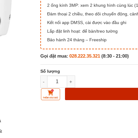
2 ống kính 3MP: xem 2 khung hình cùng lúc (1
Đàm thoại 2 chiều, theo dõi chuyển động, cả
Kết nối app DMSS, cài được vào đầu ghi
Lắp đặt linh hoạt: để bàn/treo tường
Bảo hành 24 tháng – Freeship
Gọi đặt mua:
028.222.35.321
(8:30 - 21:00)
Camera Wifi DAHUA Hero Dual D1 6MP Xoay 35
ả
ất