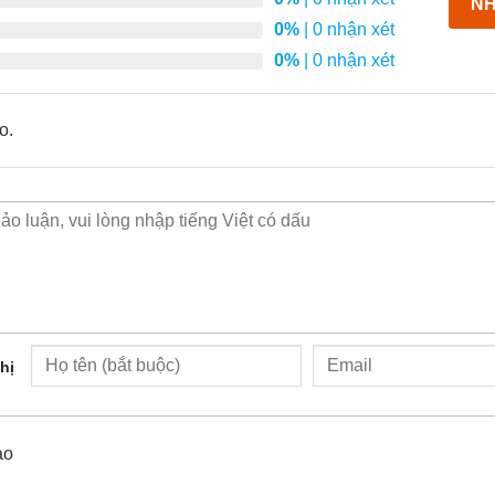
NH
0%
| 0 nhận xét
0%
| 0 nhận xét
o.
ro Dual D1 6MP
ối đa điểm mù
, rõ khuôn mặt, vật thể nhỏ.
ực.
có thể thiết lập các điểm tuần tra.
hị
xem cận góc quan trọng – giảm số lượng camera cần lắp mà vẫn
ào