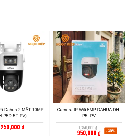
+
Fi Dahua 2 MẮT 10MP
Camera IP Wifi 5MP DAHUA DH-
H-P5D-5F-PV)
P5I-PV
,250,000
Giá
₫
1,350,000
₫
gốc
- 30%
950,000
₫
là: