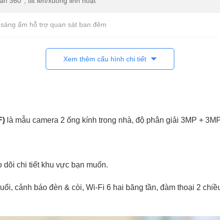
 360°, tilt lên/xuống linh hoạt
 sáng ấm hỗ trợ quan sát ban đêm
Xem thêm cấu hình chi tiết
 chống ngược sáng, cân bằng sáng
oa, hỗ trợ đàm thoại 2 chiều
F)
là mẫu camera 2 ống kính trong nhà, độ phân giải 3MP + 3MP
thú cưng, chuyển động, âm thanh bất thường, tự động bám đuổi
ửi thông báo về điện thoại
 dõi chi tiết khu vực bạn muốn.
SD (hỗ trợ dung lượng lớn), có thể kết nối đầu ghi
ổi, cảnh báo đèn & còi, Wi-Fi 6 hai băng tần, đàm thoại 2 chiề
RJ45
ăng tần 2.4GHz & 5GHz (tuỳ phiên bản)