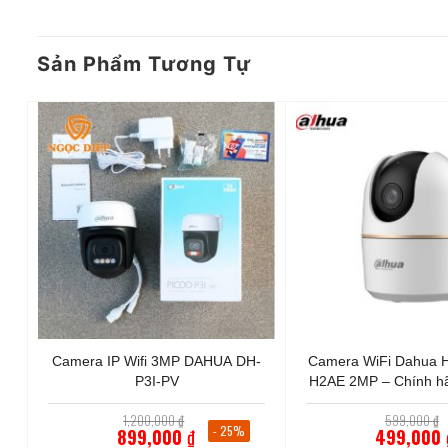
Sản Phẩm Tương Tự
+
+
Camera IP Wifi 3MP DAHUA DH-
Camera WiFi Dahua H
h
P3I-PV
H2AE 2MP – Chính h
Bảo hành 2 
Giá
1,200,000
₫
599,000
₫
gốc
- 25%
899,000
₫
499,000
là: