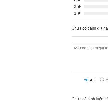
2
1
Chưa có đánh giá nà
Ưu điểm nổi bật của DAHUA He
Hai ống kính – Hai khung hình – Giảm t
Độ phân giải 6MP (3MP + 3MP) cho hình ảnh chi tiết
Ống kính cố định phụ trách góc nhìn tổng thể khu v
Ống kính quay quét (PT) xoay ngang – dọc linh hoạt, 
Anh
C
Lợi ích:
chỉ với 1 camera bạn vừa xem toàn cảnh, vừa 
Chưa có bình luận n