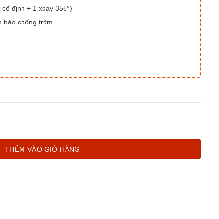
 cố định + 1 xoay 355°)
nh báo chống trộm
5°- 2 Khung Hình Đồng Thời số lượng
THÊM VÀO GIỎ HÀNG