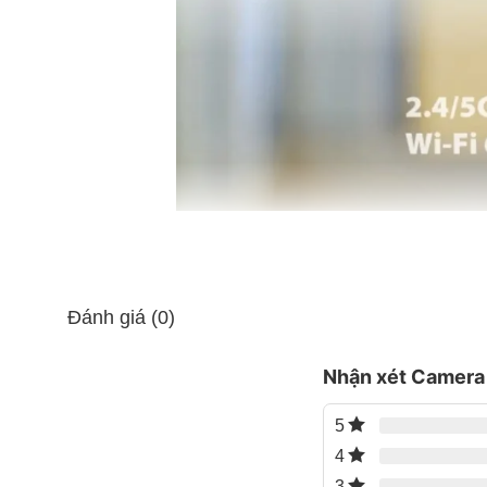
App quản lý
DMSS (iOS, Andro
Nguồn cấp
5V DC (thông qua 
Lắp đặt
Để bàn hoặc treo
Bảo hành
24 tháng
Đánh giá (0)
Nhận xét Camera
5
4
3