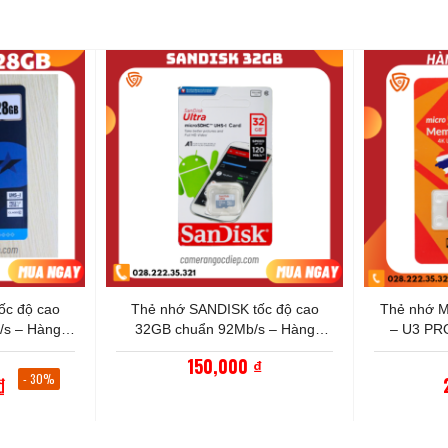
+
+
ốc độ cao
Thẻ nhớ SANDISK tốc độ cao
Thẻ nhớ M
/s – Hàng
32GB chuẩn 92Mb/s – Hàng
– U3 PRO
nh 5 năm
chính hãng bảo hành 5 năm
chính hã
150,000
Giá
₫
gốc
- 30%
₫
là:
500,000 ₫.