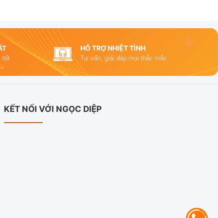
ẤT
HỖ TRỢ NHIỆT TÌNH
 tốt
Tư vấn, giải đáp mọi thắc mắc
KẾT NỐI VỚI NGỌC DIỆP