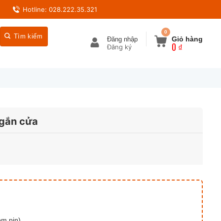
Hotline: 028.222.35.321
0
Giỏ hàng
Đăng nhập
0
₫
gắn cửa
ồm pin)