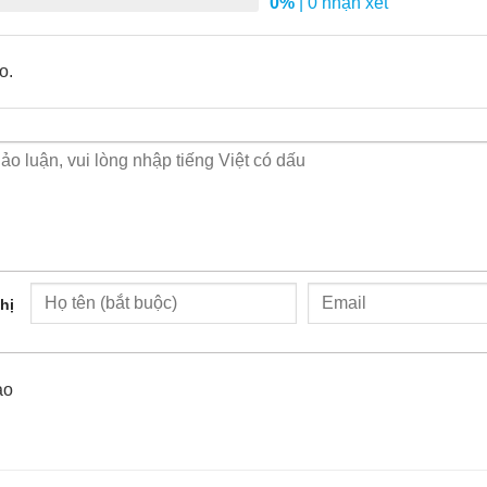
0%
| 0 nhận xét
o.
n cửa YL-323
hị
TRỘM
. Khi có người xâm nhập từ bên ngoài, máy sẽ phát ra âm than
ào
ên thích hợp để dùng cho mọi gia đình. Chuông sử dụng 3 viên p
rộm hiệu quả và cách thức sử dụng đơn giản, chuông báo chống t