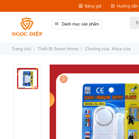
Bỏ
Bảng giá
Hướng dẫn 
qua
nội
Tìm
Danh mục sản phẩm
kiếm
dung
Trang chủ
/
Thiết Bị Smart Home
/
Chuông cửa, Khóa cửa