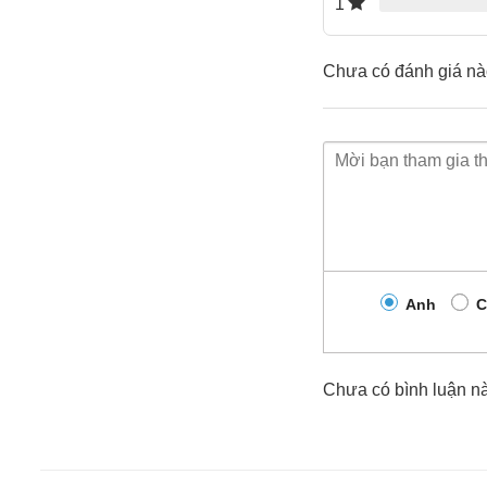
1
Cách lắp đặt và sử dụng
Chưa có đánh giá nà
Thông tin chi tiết về Chuông báo động chống trộm gắ
– Sản phẩm sử dụng 3 pin đồng hồ.
– Có nút On và Off tích hợp.
– Âm thanh báo động lên tới 105dB
– Sử dụng pin cúc áo 1.5V LR44
Anh
C
BẢO VỆ AN TOÀN NHÀ Ở VỚI CHUÔNG CHỐNG 
Chuông được thiết kế với tính năng báo hiệu cực nhạy
Chưa có bình luận n
được nguy hiểm.
Chuông có quy trình hoạt động đơn giản, dễ lắp đặt n
nên rất tiết kiệm cho người dùng.Với tính năng báo t
sản và những người thân trong gia đình bạn.