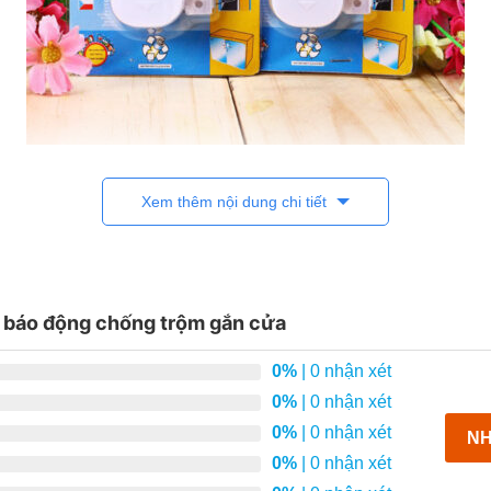
át ra âm báo khi tình trạng cửa thay đổi.
Xem thêm nội dung chi tiết
h gắn vào cửa, một bộ phận phụ gắn vào mép tường bên cạnh.
 hơn 10mm), chuông sẽ kêu báo hiệu.
 báo động chống trộm gắn cửa
oàn ngôi nhà của bạn.
0%
| 0 nhận xét
0%
| 0 nhận xét
0%
| 0 nhận xét
NH
0%
| 0 nhận xét
ích hợp cho nhà cần trông con nhỏ, trông cửa hàng,