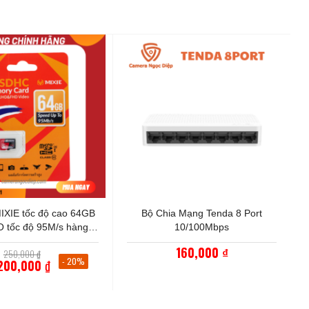
+
IXIE tốc độ cao 64GB
Bộ Chia Mạng Tenda 8 Port
 tốc độ 95M/s hàng
10/100Mbps
ng, bảo hành 3 năm
160,000
Giá
250,000
₫
₫
gốc
- 20%
200,000
₫
là:
Giá
250,000 ₫.
hiện
tại
là: