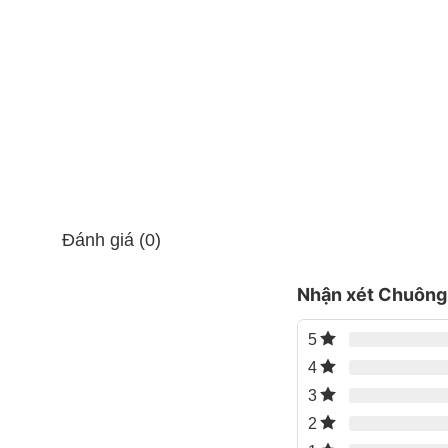
Chuông báo động chống trộm gắn cửa giúp cảnh báo, ph
– Chuông báo chống trộm gồm 2 phần: 1 bộ phận chín
Đánh giá (0)
– Khi cửa bị mở (bộ phận chính cách xa bộ phận phụ
Nhận xét Chuông
– Chuông báo chống trộm nhỏ gọn, bí mật, bảo vệ an t
5
– Thiết kế nhỏ gọn, dễ sử dụng.
4
– Âm thanh báo động lên tới 105dB.
3
2
– Rất hữu dụng để bạn lắp vào cửa ra vào, cửa sổ, th