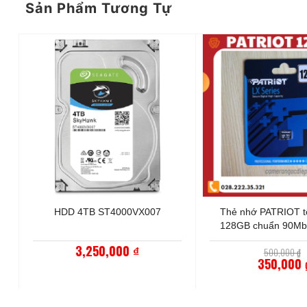
Sản Phẩm Tương Tự
+
+
n
HDD 4TB ST4000VX007
Thẻ nhớ PATRIOT t
128GB chuẩn 90Mb
chính hãng bảo hà
3,250,000
₫
500,000
₫
350,000
Giá
hiện
tại
là: