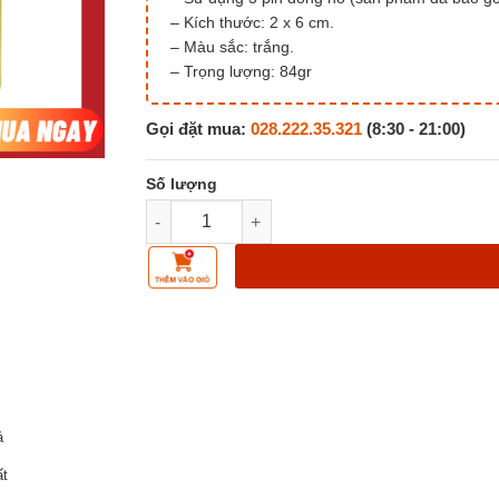
– Kích thước: 2 x 6 cm.
– Màu sắc: trắng.
– Trọng lượng: 84gr
Gọi đặt mua:
028.222.35.321
(8:30 - 21:00)
Chuông báo động chống trộm gắn cửa số lư
ả
ất