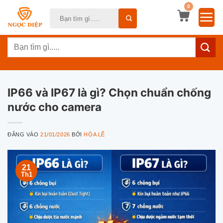
Bỏ
0
Tìm
qua
kiếm:
nội
Tìm
dung
kiếm:
IP66 và IP67 là gì? Chọn chuẩn chống
nước cho camera
ĐĂNG VÀO
21/01/2026
BỞI
HÒA LÊ
21
Th1