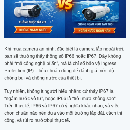
Khi mua camera an ninh, đặc biệt là camera lắp ngoài trời,
bạn sẽ thường thấy thông số IP66 hoặc IP67. Đây không
phải “mã công nghệ bí ẩn”, mà là chỉ số bảo vệ Ingress
Protection (IP) – tiêu chuẩn dùng để đánh giá mức độ
chống bụi và chống nước của thiết bị.
Tuy nhiên, không ít người hiểu nhầm: cứ thấy IP67 là
“ngâm nước vô tư”, hoặc IP66 là “trời mưa không sao”.
Trên thực tế, IP66 và IP67 có ý nghĩa khác nhau, và việc
chọn chuẩn nào nên dựa vào môi trường lắp đặt, cách thi
công, và rủi ro nước/bụi thực tế.