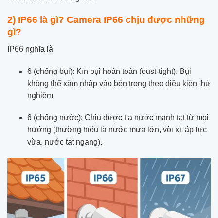
2) IP66 là gì? Camera IP66 chịu được những
gì?
IP66 nghĩa là:
6 (chống bụi): Kín bụi hoàn toàn (dust-tight). Bụi
không thể xâm nhập vào bên trong theo điều kiện thử
nghiệm.
6 (chống nước): Chịu được tia nước mạnh tạt từ mọi
hướng (thường hiểu là nước mưa lớn, vòi xịt áp lực
vừa, nước tạt ngang).