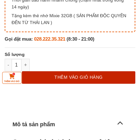
14 ngày)
Tặng kèm thẻ nhớ Mixie 32GB ( SẢN PHẨM ĐỘC QUYỀN
ĐẾN TỪ THÁI LAN )
Gọi đặt mua:
028.222.35.321
(8:30 - 21:00)
[TẶNG THẺ NHỚ] Camera hành trình gương ô tô Phisung Z55, An
THÊM VÀO GIỎ HÀNG
Mô tả sản phẩm