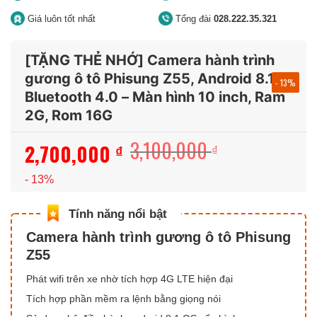
Giá luôn tốt nhất
Tổng đài
028.222.35.321
[TẶNG THẺ NHỚ] Camera hành trình
gương ô tô Phisung Z55, Android 8.1 –
- 13%
Bluetooth 4.0 – Màn hình 10 inch, Ram
2G, Rom 16G
3,100,000
2,700,000
Giá
Giá
₫
₫
gốc
hiện
- 13%
là:
tại
3,100,000 ₫.
là:
2,700,000 ₫.
Camera hành trình gương ô tô Phisung
Z55
Phát wifi trên xe nhờ tích hợp 4G LTE hiện đại
Tích hợp phần mềm ra lệnh bằng giọng nói