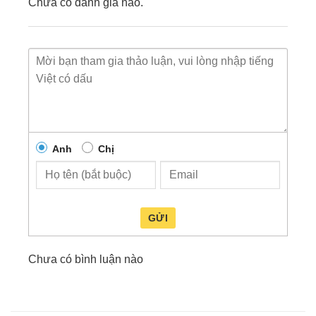
Chưa có đánh giá nào.
đặc biệt là giá thành rất rẻ.
Camera hành trình
gương ô tô Phisung Z55
có
thiết kế nhỏ gọn, tinh tế có thể thích hợp với mọi
không gian, thiết bị được đánh giá cao trong việc
cài đặt kết nối vô cùng đơn giản. Ngoài Ra, khách
hàng được trải nghiệm thưởng thức video rõ nét
với chế độ full HD, 2K, 4K cùng với chất lượng
Anh
Chị
đường truyền nhanh hơn, ổn định hơn. Các chế độ
báo động thông qua điện thoại, quan sát ban đêm
rõ nét giúp
Camera hành trình
gương ô tô
Phisung Z55
trở thành người bạn không thể thiếu
GỬI
trong mọi xe ô tô.
Camera hành trình
gương ô tô Phisung Z55
Chưa có bình luận nào
thuộc dòng camera phân khúc giá trung bình-rẻ,
thiết kế sang trọng và được tích hợp đầy đủ tính
năng giúp việc giao thông đi an toàn hơn bao giờ