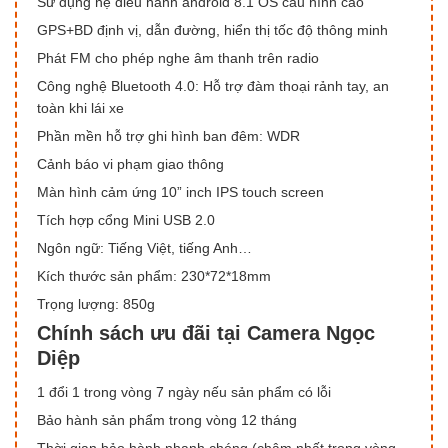
Sử dụng hệ điều hành android 8.1 OS cấu hình cao
GPS+BD định vị, dẫn đường, hiển thị tốc độ thông minh
Phát FM cho phép nghe âm thanh trên radio
Công nghệ Bluetooth 4.0: Hỗ trợ đàm thoại rảnh tay, an
toàn khi lái xe
Phần mền hỗ trợ ghi hình ban đêm: WDR
Cảnh báo vi phạm giao thông
Màn hình cảm ứng 10” inch IPS touch screen
Tích hợp cổng Mini USB 2.0
Ngôn ngữ: Tiếng Việt, tiếng Anh…
Kích thước sản phẩm: 230*72*18mm
Trọng lượng: 850g
Chính sách ưu đãi tại Camera Ngọc
Diệp
1 đổi 1 trong vòng 7 ngày nếu sản phẩm có lỗi
Bảo hành sản phẩm trong vòng 12 tháng
Thời gian bảo hành nhanh chóng (chậm nhất trong vòng