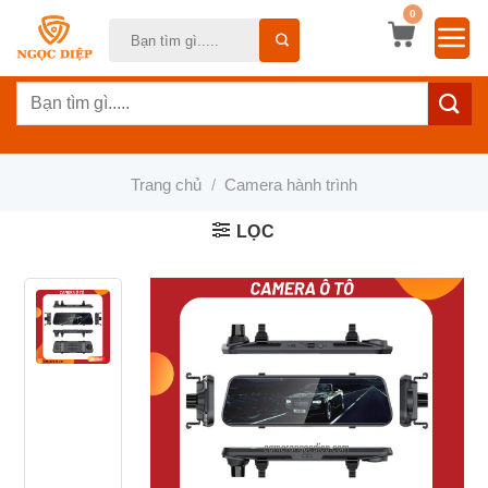
Bỏ
0
Tìm
qua
kiếm:
nội
Tìm
dung
kiếm:
Trang chủ
/
Camera hành trình
LỌC