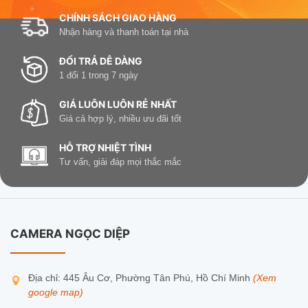
Nhận diện biển báo một cách
thông minh
đọc và
CHÍNH SÁCH GIAO HÀNG
cảnh báo bằng âm thanh tới người điều khiển
Nhận hàng và thanh toán tại nhà
phương tiện, giúp họ nhanh chóng phát hiện và
ĐỔI TRẢ DỄ DÀNG
chấp hành quy định giao thông.
1 đổi 1 trong 7 ngày
Giám sát hành trình từ xa
GIÁ LUÔN LUÔN RẺ NHẤT
Giá cả hợp lý, nhiều ưu đãi tốt
Camera hành trình giúp bạn có thể
quan sát hành
trình từ xa
thông qua các phần mềm, ứng dụng
HỖ TRỢ NHIỆT TÌNH
chuyên dụng được cài đặt trên điện thoại di động,
Tư vấn, giải đáp mọi thắc mắc
máy tính.
Báo động chống trộm, đảm bảo an ninh
Ngoài các chức năng nói trên, các camera hành
CAMERA NGỌC DIỆP
trình còn có khả năng định vị vô cùng chính xác
kèm theo cảnh báo khi bị va chạm, giúp tài xế luôn
chủ động theo dõi vị trí
của xe, hạn chế tình trạng
Địa chỉ: 445 Âu Cơ, Phường Tân Phú, Hồ Chí Minh
(Xem
google map)
bị mất trộm, đảm bảo an ninh.