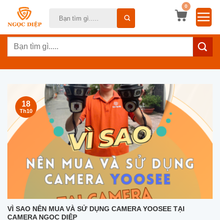
Bỏ
0
Tìm
qua
kiếm:
nội
Tìm
dung
kiếm:
18
Th10
VÌ SAO NÊN MUA VÀ SỬ DỤNG CAMERA YOOSEE TẠI
CAMERA NGỌC DIỆP