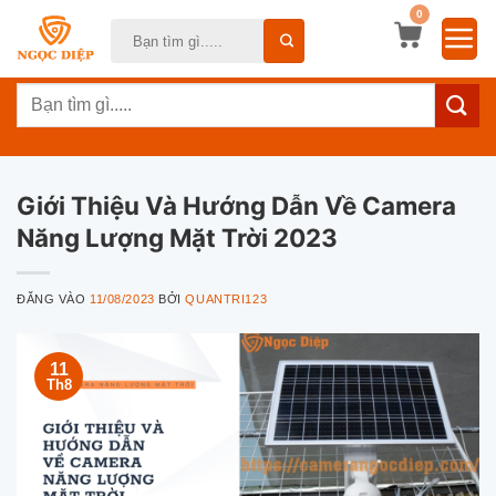
Bỏ
0
Tìm
qua
kiếm:
nội
Tìm
dung
kiếm:
Giới Thiệu Và Hướng Dẫn Về Camera
Năng Lượng Mặt Trời 2023
ĐĂNG VÀO
11/08/2023
BỞI
QUANTRI123
11
Th8