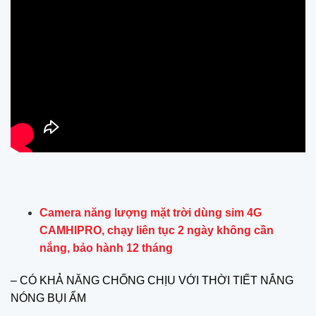
Camera năng lượng mặt trời dùng sim 4G
CAMHIPRO, chạy liên tục 2 ngày không cần
nắng, bảo hành 12 tháng
– CÓ KHẢ NĂNG CHỐNG CHỊU VỚI THỜI TIẾT NẮNG
NÓNG BỤI ẨM