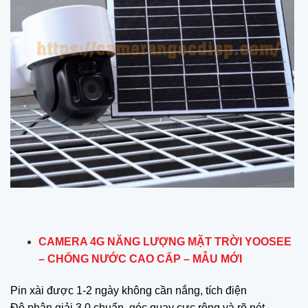
CAMERA 4G NĂNG LƯỢNG MẶT TRỜI YOOSEE
– CHỐNG NƯỚC CAO CẤP – MẪU MỚI
Pin xài được 1-2 ngày không cần nắng, tích điện
Độ phân giải 3.0 chuẩn, góc quay cực rộng và rõ nét