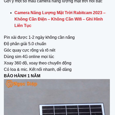
Gợi ý một số mẫu camera năng lượng mặt trời nổi bật:
Camera Năng Lượng Mặt Trời Rabitcam 2023 –
Không Cần Điện – Không Cần Wifi – Ghi Hình
Liên Tục
Pin xài được 1-2 ngày không cần nắng
Độ phân giải 5.0 chuẩn
Góc quay cực rộng và rõ nét
Dùng sim 4G online mọi lúc
Xoay 360 độ, xoay theo chuyển động
Có loa & mic. Kết nối nhanh, dễ dàng
BẢO HÀNH 1 NĂM