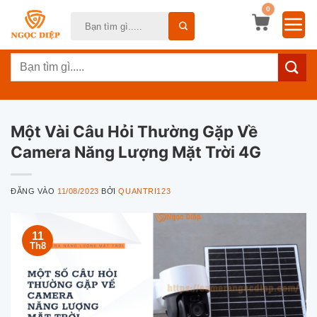
Bỏ
0
Tìm
qua
kiếm:
nội
Tìm
dung
kiếm:
Một Vài Câu Hỏi Thường Gặp Về
Camera Năng Lượng Mặt Trời 4G
ĐĂNG VÀO
11/08/2023
BỞI
QUANTRI123
11
Th8