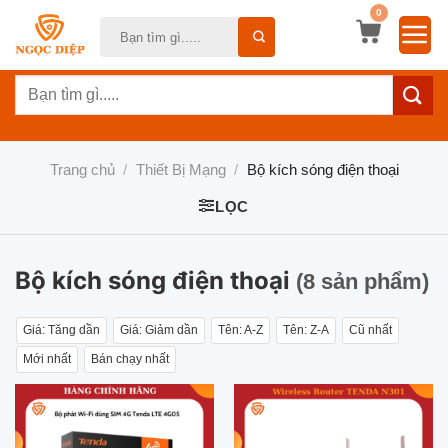
Bỏ
0
Tìm
qua
kiếm:
nội
Tìm
dung
kiếm:
Trang chủ
/
Thiết Bị Mạng
/
Bộ kích sóng điện thoại
LỌC
Bộ kích sóng điện thoại
(8 sản phẩm)
Giá: Tăng dần
Giá: Giảm dần
Tên: A-Z
Tên: Z-A
Cũ nhất
Mới nhất
Bán chạy nhất