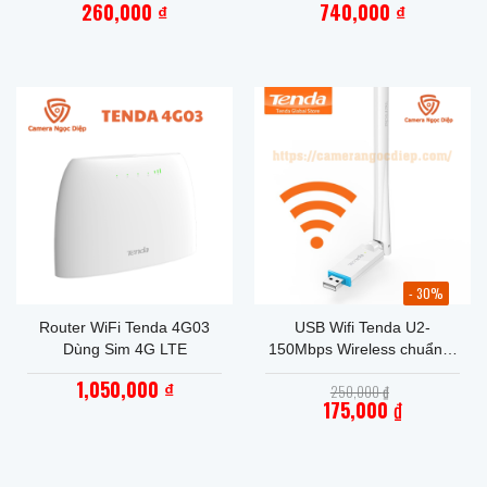
260,000
740,000
₫
₫
- 30%
Router WiFi Tenda 4G03
USB Wifi Tenda U2-
Dùng Sim 4G LTE
150Mbps Wireless chuẩn N
(USB Adapter) – Bảo Hành
1,050,000
Giá
₫
250,000
₫
36 Tháng
gốc
175,000
₫
là:
Giá
250,000 ₫.
hiện
tại
là:
175,000 ₫.