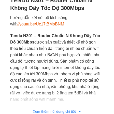
TENDA N301 – Router Chuẩn N
Không Dây Tốc Độ 300Mbps
hướng dẫn kết nối bộ kích sóng
wifi:
//youtu.be/Uc17tBMoBNM
Tenda N301 – Router Chuẩn N Không Dây Tốc
Độ 300Mbps
được sản xuất và thiết kế nhỏ gọn
theo tiêu chuẩn hiện đại, trang bị nhiều chuẩn wifi
phát khác nhau như B/G/N phù hợp với nhiều nhu
cầu đối tượng người dùng. Sản phẩm có công
dụng tự thiết lập mạng lưới internet không dây tốc
độ cao lên tới 300Mbps với phạm vi phủ sóng wifi
cực kì rộng rãi và ổn định. Thiết bị phù hợp để sử
dụng cho các tòa nhà, văn phòng, khu nhà ở rộng
rãi với việc được trang bị 2 ăng ten 5dBI và khả
năng phát sóng wifi mạnh mẽ.
Thông tin sản phẩm
Xem thêm nội dung chi tiết