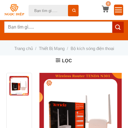
Bỏ
0
Tìm
qua
kiếm:
nội
Tìm
dung
kiếm:
Trang chủ
/
Thiết Bị Mạng
/
Bộ kích sóng điện thoại
LỌC