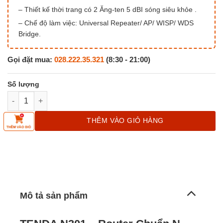
– Thiết kế thời trang có 2 Ăng-ten 5 dBI sóng siêu khỏe .
– Chế độ làm việc: Universal Repeater/ AP/ WISP/ WDS
Bridge.
Gọi đặt mua:
028.222.35.321
(8:30 - 21:00)
Bộ phát sóng Wireless Router TENDA N301 số lượng
THÊM VÀO GIỎ HÀNG
Mô tả sản phẩm