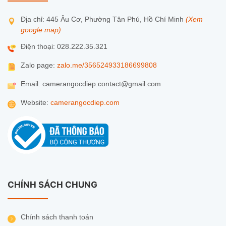
Địa chỉ: 445 Âu Cơ, Phường Tân Phú, Hồ Chí Minh
(Xem
google map)
Điện thoại: 028.222.35.321
Zalo page:
zalo.me/356524933186699808
Email: camerangocdiep.contact@gmail.com
Website:
camerangocdiep.com
Đặc điểm nổi bật:
CHÍNH SÁCH CHUNG
– Tốc độ 300Mbps
–
Chính sách thanh toán
Tích hợp 1 cổng WAN 100Mbps, 3 cổng LAN 100Mbps