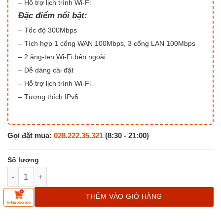
– Hỗ trợ lịch trình Wi-Fi
Đặc điểm nổi bật:
– Tốc độ 300Mbps
– Tích hợp 1 cổng WAN 100Mbps, 3 cổng LAN 100Mbps
– 2 ăng-ten Wi-Fi bên ngoài
– Dễ dàng cài đặt
– Hỗ trợ lịch trình Wi-Fi
– Tương thích IPv6
Gọi đặt mua:
028.222.35.321
(8:30 - 21:00)
Router - Phát Wifi Imou HR300 Chuẩn N Tốc Độ 300Mbps số lư
THÊM VÀO GIỎ HÀNG