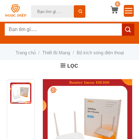
Bỏ
0
Tìm
qua
kiếm:
nội
Tìm
dung
kiếm:
Trang chủ
/
Thiết Bị Mạng
/
Bộ kích sóng điện thoại
LỌC