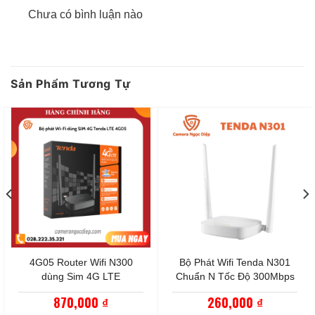
Hỗ trợ chức năng QoS: Giới hạn băng thông các
Chưa có bình luận nào
thiết bị.
Nhũng chức năng sau đây chưa được hỗ trợ
Chỉ hỗ trợ WiFi băng tần 2.4GHz, chưa hỗ trợ
Sản Phẩm Tương Tự
băng tần 5GHz.
Chưa hỗ trợ IPv6.
Chưa hỗ trợ Firewall phòng thủ tấn công mạng.
Thương hiệu
IMOU
Mã sản phẩm
HR300
Kích Thước Sản Phẩm
Φ86×29,6mm
4G05 Router Wifi N300
Bộ Phát Wifi Tenda N301
dùng Sim 4G LTE
Chuẩn N Tốc Độ 300Mbps
Điện áp làm việc
DC 12V
870,000
260,000
₫
₫