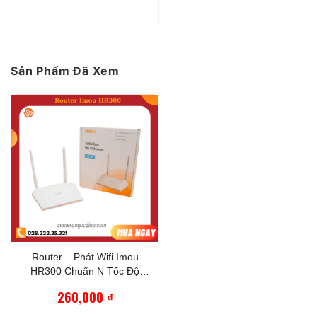
1x 100Mbps WAN
Cổng kết nối
3x 100Mbps LAN
Tần số Wifi
2.4 GHz
Sản Phẩm Đã Xem
Chuẩn Wifi
Wi-Fi 4 (802.11n)
Tốc độ
300Mbps
Số lượng Ang-ten
2
WISP
Có
DDNS
Có
Router – Phát Wifi Imou
IPTV
Không
HR300 Chuẩn N Tốc Độ
300Mbps
260,000
₫
IPv6
Có