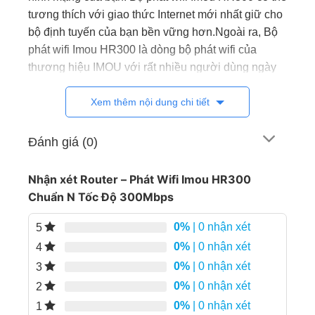
tương thích với giao thức Internet mới nhất giữ cho
bộ định tuyến của bạn bền vững hơn.Ngoài ra, Bộ
phát wifi Imou HR300 là dòng bộ phát wifi của
thương hiệu IMOU với rất nhiều người dùng ngày
nay.
Xem thêm nội dung chi tiết
HR300
là dòng Router phổ thông được IMOU ra
mắt vào cuối năm 2022, đây là thiết bị thuộc
Đánh giá (0)
phân khúc phổ thông, dễ cài đặt và sử dụng.
Nhận xét Router – Phát Wifi Imou HR300
Chuẩn N Tốc Độ 300Mbps
0%
| 0 nhận xét
5
0%
| 0 nhận xét
4
0%
| 0 nhận xét
3
0%
| 0 nhận xét
2
0%
| 0 nhận xét
1