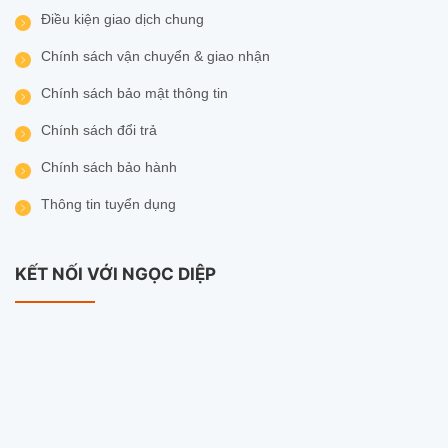
Điều kiện giao dịch chung
– 2 ăng-ten Wi-Fi bên ngoài
Chính sách vận chuyển & giao nhận
– Dễ dàng cài đặt
Chính sách bảo mật thông tin
– Hỗ trợ lịch trình Wi-Fi
Chính sách đổi trả
Chính sách bảo hành
– Tương thích IPv6
Thông tin tuyển dụng
Bộ định tuyến Wifi Imou HR300
– Tốc độ 300Mbps
KẾT NỐI VỚI NGỌC DIỆP
–
Tích hợp 1 cổng WAN 100Mbps, 3 cổng LAN 100Mbps
– 2 ăng-ten Wi-Fi bên ngoài
– Dễ dàng cài đặt