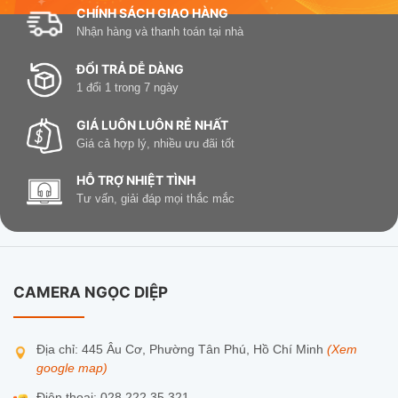
CHÍNH SÁCH GIAO HÀNG
Nhận hàng và thanh toán tại nhà
ĐỔI TRẢ DỄ DÀNG
1 đổi 1 trong 7 ngày
GIÁ LUÔN LUÔN RẺ NHẤT
Giá cả hợp lý, nhiều ưu đãi tốt
HỖ TRỢ NHIỆT TÌNH
Tư vấn, giải đáp mọi thắc mắc
CAMERA NGỌC DIỆP
Địa chỉ: 445 Âu Cơ, Phường Tân Phú, Hồ Chí Minh
(Xem
google map)
Điện thoại: 028.222.35.321