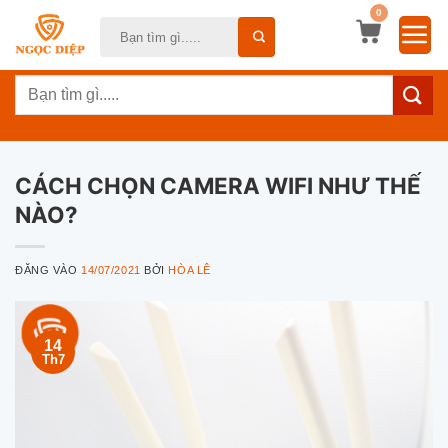
Bỏ
0
Tìm
qua
kiếm:
nội
Tìm
dung
kiếm:
CÁCH CHỌN CAMERA WIFI NHƯ THẾ
NÀO?
ĐĂNG VÀO
14/07/2021
BỞI
HÒA LÊ
14
Th7