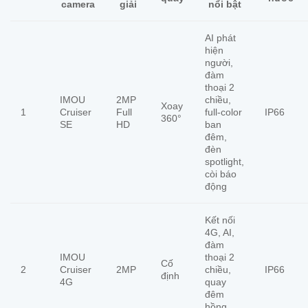
camera
giải
nổi bật
AI phát
hiện
người,
đàm
thoại 2
IMOU
2MP
chiều,
Xoay
1
Cruiser
Full
full-color
IP66
360°
SE
HD
ban
đêm,
đèn
spotlight,
còi báo
động
Kết nối
4G, AI,
đàm
IMOU
thoại 2
Cố
2
Cruiser
2MP
chiều,
IP66
định
4G
quay
đêm
hồng