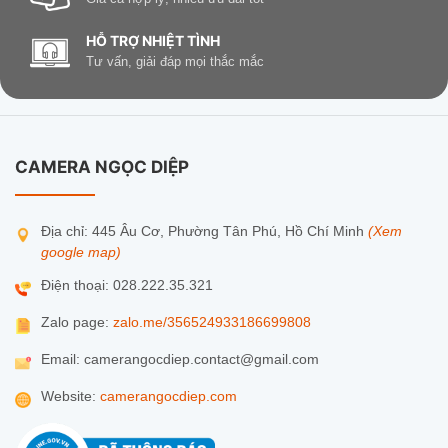
HỖ TRỢ NHIỆT TÌNH
Tư vấn, giải đáp mọi thắc mắc
CAMERA NGỌC DIỆP
Địa chỉ: 445 Âu Cơ, Phường Tân Phú, Hồ Chí Minh
(Xem
google map)
Điện thoại: 028.222.35.321
Zalo page:
zalo.me/356524933186699808
Email: camerangocdiep.contact@gmail.com
Website:
camerangocdiep.com