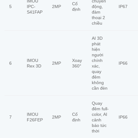
IMOU
chuyển
Cố
5
IPC-
2MP
động,
IP67
định
S41FAP
đàm
thoại 2
chiều
AI 3D
phát
hiện
người
IMOU
Xoay
chính
6
2MP
IP66
Rex 3D
360°
xác,
quay
đêm
không
cần đèn
Quay
đêm full-
IMOU
Cố
color, AI
7
2MP
IP66
F26FEP
định
cảnh
báo tức
thời