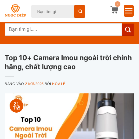
Bỏ
0
Tìm
qua
kiếm:
nội
Tìm
dung
kiếm:
Top 10+ Camera Imou ngoài trời chính
hãng, chất lượng cao
ĐĂNG VÀO
21/05/2025
BỞI
HÒA LÊ
21
Th5