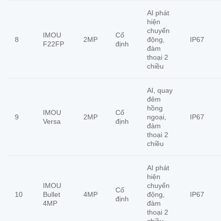
AI phát
hiện
chuyển
IMOU
Cố
8
2MP
động,
IP67
F22FP
định
đàm
thoại 2
chiều
AI, quay
đêm
hồng
IMOU
Cố
9
2MP
ngoại,
IP67
Versa
định
đàm
thoại 2
chiều
AI phát
hiện
IMOU
chuyển
Cố
10
Bullet
4MP
động,
IP67
định
4MP
đàm
thoại 2
chiều