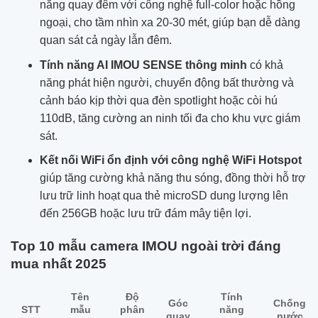
năng quay đêm với công nghệ full-color hoặc hồng
ngoại, cho tầm nhìn xa 20-30 mét, giúp bạn dễ dàng
quan sát cả ngày lẫn đêm.
Tính năng AI IMOU SENSE thông minh
có khả
năng phát hiện người, chuyển động bất thường và
cảnh báo kịp thời qua đèn spotlight hoặc còi hú
110dB, tăng cường an ninh tối đa cho khu vực giám
sát.
Kết nối WiFi ổn định với công nghệ WiFi Hotspot
giúp tăng cường khả năng thu sóng, đồng thời hỗ trợ
lưu trữ linh hoạt qua thẻ microSD dung lượng lên
đến 256GB hoặc lưu trữ đám mây tiện lợi.
Top 10 mẫu camera IMOU ngoài trời đáng
mua nhất 2025
Tên
Độ
Tính
Góc
Chống
mẫu
phân
năng
STT
quay
nước