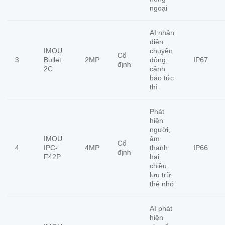
ngoại
AI nhận
diện
IMOU
chuyển
Cố
3
Bullet
2MP
động,
IP67
định
2C
cảnh
báo tức
thì
Phát
hiện
người,
IMOU
âm
Cố
4
IPC-
4MP
thanh
IP66
định
F42P
hai
chiều,
lưu trữ
thẻ nhớ
AI phát
hiện