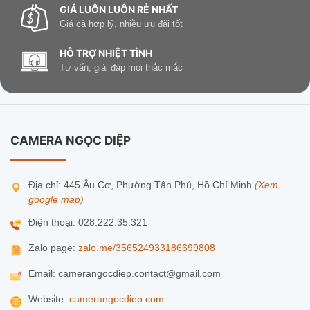
GIÁ LUÔN LUÔN RẺ NHẤT
Giá cả hợp lý, nhiều ưu đãi tốt
HỖ TRỢ NHIỆT TÌNH
Tư vấn, giải đáp mọi thắc mắc
CAMERA NGỌC DIỆP
Địa chỉ: 445 Âu Cơ, Phường Tân Phú, Hồ Chí Minh
(Xem
google map)
Điện thoại: 028.222.35.321
Zalo page:
zalo.me/356524933186699808
Email: camerangocdiep.contact@gmail.com
Website:
camerangocdiep.com