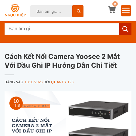
Bỏ
0
Tìm
qua
kiếm:
nội
Tìm
dung
kiếm:
Cách Kết Nối Camera Yoosee 2 Mắt
Với Đầu Ghi IP Hướng Dẫn Chi Tiết
ĐĂNG VÀO
10/08/2023
BỞI
QUANTRI123
10
Th8