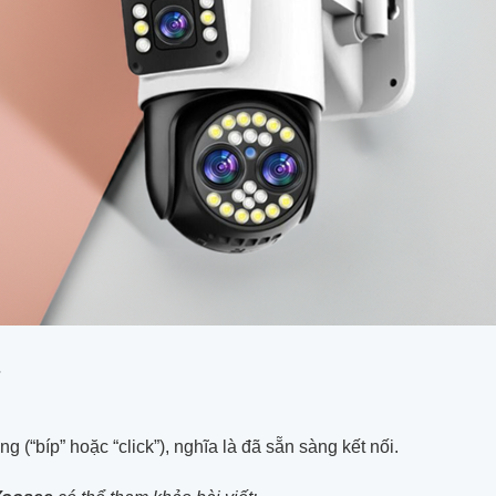
a
 (“bíp” hoặc “click”), nghĩa là đã sẵn sàng kết nối.