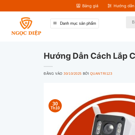
Bỏ
Bảng giá
Hướng dẫn 
qua
nội
Tìm
Danh mục sản phẩm
kiếm
dung
Hướng Dẫn Cách Lắp Ca
ĐĂNG VÀO
30/10/2025
BỞI
QUANTRI123
30
Th10