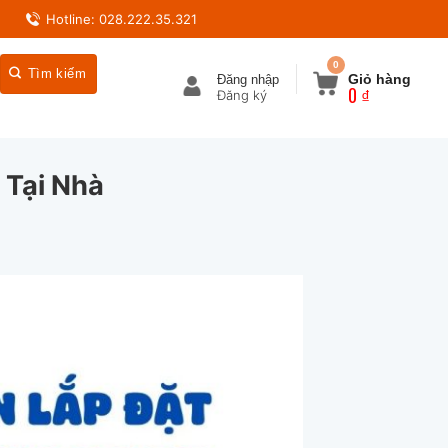
Hotline: 028.222.35.321
0
Giỏ hàng
Đăng nhập
0
₫
 Tại Nhà