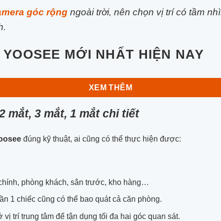
amera góc rộng
ngoài trời
, nên chọn vị trí có tầm n
h.
YOOSEE MỚI NHẤT HIỆN NAY
XEM THÊM
 mắt, 3 mắt, 1 mắt chi tiết
Yoosee
đúng kỹ thuật, ai cũng có thể thực hiện được:
 chính, phòng khách, sân trước, kho hàng…
 cần 1 chiếc cũng có thể bao quát cả căn phòng.
ở vị trí trung tâm để tận dụng tối đa hai góc quan sát.