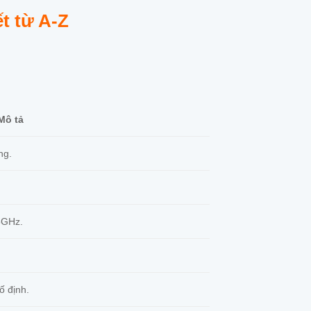
t từ A-Z
Mô tả
ng.
 5GHz.
ố định.