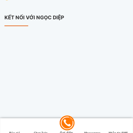
KẾT NỐI VỚI NGỌC DIỆP
Copyright 2026 ©
Camera Ngọc Diệp
Gọi điện
Báo giá
Chat Zalo
Messenger
Nhắn tin SMS