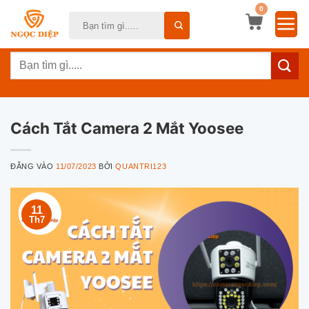
Bỏ
0
Tìm
qua
kiếm:
nội
Tìm
dung
kiếm:
Cách Tắt Camera 2 Mắt Yoosee
ĐĂNG VÀO
11/07/2023
BỞI
QUANTRI123
11
Th7