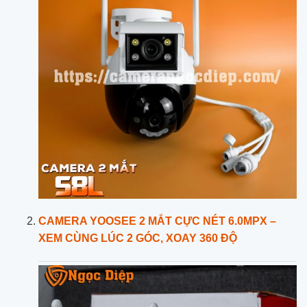
CAMERA YOOSEE 2 MẮT CỰC NÉT 6.0MPX –
XEM CÙNG LÚC 2 GÓC, XOAY 360 ĐỘ