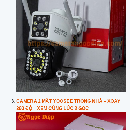
CAMERA 2 MẮT YOOSEE TRONG NHÀ – XOAY
360 ĐỘ – XEM CÙNG LÚC 2 GÓC