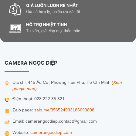
GIÁ LUÔN LUÔN RẺ NHẤT
Giá cả hợp lý, nhiều ưu đãi tốt
HỖ TRỢ NHIỆT TÌNH
Tư vấn, giải đáp mọi thắc mắc
CAMERA NGỌC DIỆP
Địa chỉ: 445 Âu Cơ, Phường Tân Phú, Hồ Chí Minh
(Xem
google map)
Điện thoại: 028.222.35.321
Zalo page:
zalo.me/356524933186699808
Email: camerangocdiep.contact@gmail.com
Website:
camerangocdiep.com