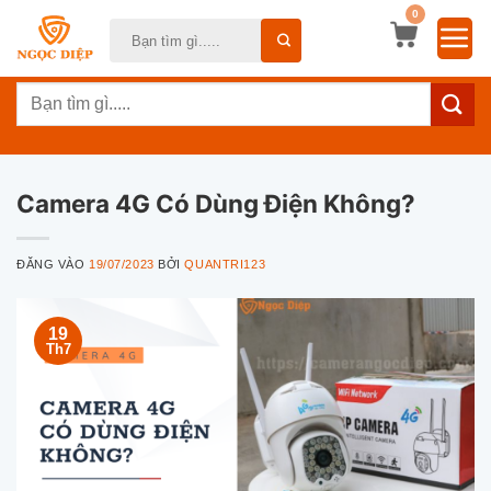
Bỏ
0
Tìm
qua
kiếm:
nội
Tìm
dung
kiếm:
Camera 4G Có Dùng Điện Không?
ĐĂNG VÀO
19/07/2023
BỞI
QUANTRI123
19
Th7