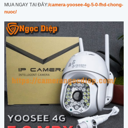
MUA NGAY TẠI ĐÂY:
/camera-yoosee-4g-5-0-fhd-chong-
nuoc/