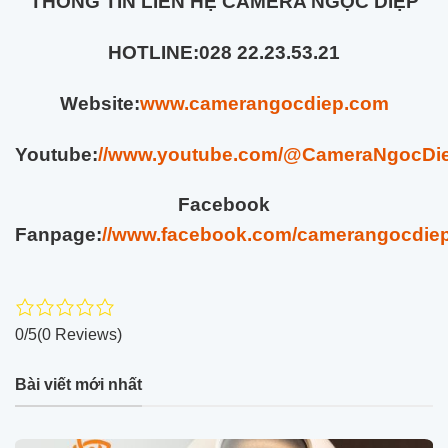
THÔNG TIN LIÊN HỆ CAMERA NGỌC DIỆP
HOTLINE:
028 22.23.53.21
Website:
www.camerangocdiep.com
Youtube:
//www.youtube.com/@CameraNgocDi
Facebook
Fanpage:
//www.facebook.com/camerangocdiep.
0/5
(0 Reviews)
Bài viết mới nhất