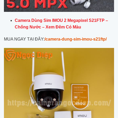
Camera Dùng Sim IMOU 2 Megapixel S21FTP –
Chống Nước – Xem Đêm Có Màu
MUA NGAY TẠI ĐÂY:
/camera-dung-sim-imou-s21ftp/