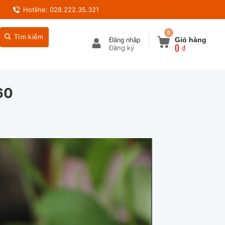
Hotline: 028.222.35.321
0
Giỏ hàng
Đăng nhập
0
₫
60