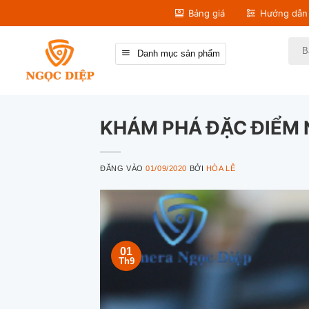
Bỏ
Bảng giá
Hướng dẫn 
qua
nội
Tìm
Danh mục sản phẩm
kiếm
dung
KHÁM PHÁ ĐẶC ĐIỂM 
ĐĂNG VÀO
01/09/2020
BỞI
HÒA LÊ
01
Th9