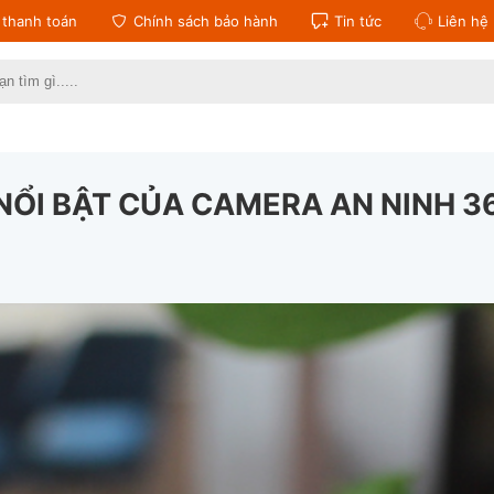
thanh toán
Chính sách bảo hành
Tin tức
Liên hệ
:
NỔI BẬT CỦA CAMERA AN NINH 3