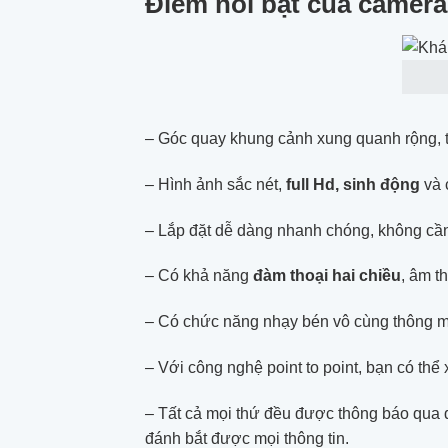
Điểm nổi bật của camera
– Góc quay khung cảnh xung quanh rộng, t
– Hình ảnh sắc nét,
full Hd, sinh động
và 
– Lắp đặt dễ dàng nhanh chóng, không cần d
– Có khả năng
đàm thoại hai chiều
, âm t
– Có chức năng nhạy bén vô cùng thông mi
– Với công nghệ point to point, bạn có th
– Tất cả mọi thứ đều được thông báo qua đ
đánh bắt được mọi thông tin.