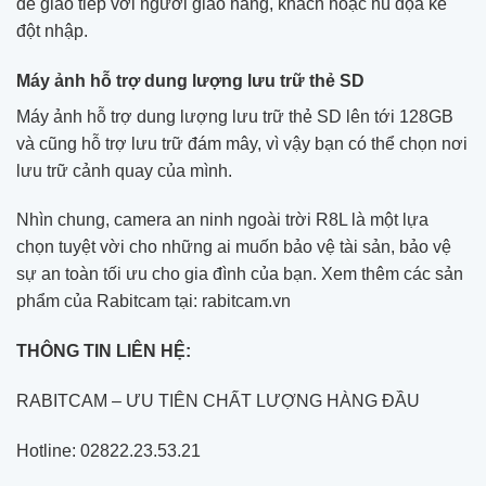
để giao tiếp với người giao hàng, khách hoặc hù dọa kẻ
đột nhập.
Máy ảnh hỗ trợ dung lượng lưu trữ thẻ SD
Máy ảnh hỗ trợ dung lượng lưu trữ thẻ SD lên tới 128GB
và cũng hỗ trợ lưu trữ đám mây, vì vậy bạn có thể chọn nơi
lưu trữ cảnh quay của mình.
Nhìn chung, camera an ninh ngoài trời R8L là một lựa
chọn tuyệt vời cho những ai muốn bảo vệ tài sản, bảo vệ
sự an toàn tối ưu cho gia đình của bạn. Xem thêm các sản
phẩm của Rabitcam tại: rabitcam.vn
THÔNG TIN LIÊN HỆ:
RABITCAM – ƯU TIÊN CHẤT LƯỢNG HÀNG ĐẦU
Hotline: 02822.23.53.21