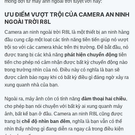
mong đợi từ máy ảnh ngoài trời tuyệt vời này:
ƯU ĐIỂM VƯỢT TRỘI CỦA CAMERA AN NINH
NGOÀI TRỜI R8L
Camera an ninh ngoài trời R8L là một thiết bị an ninh hàng
đầu cung cấp một loạt các tính năng tiên tiến giúp nó vượt
trội so với các camera khác trên thị trường. Để bắt đầu, nó
được trang bị các khả năng
phát hiện chuyển động
tiên
tiến cho phép nó cảm nhận được bất kỳ chuyển động nào
trong trường nhìn của nó. Điều này có nghĩa là bạn sẽ
được cảnh báo ngay khi có bất kỳ điều gì đáng ngờ xảy ra
xung quanh nhà của bạn.
Ngoài ra, máy ảnh còn có tính năng
đàm thoại hai chiều
,
cho phép bạn nói chuyện với bất kỳ ai xung quanh máy
ảnh, bất kể bạn ở đâu. Camera an ninh R8L cũng được
trang bị
chế độ nhìn ban đêm
, nghĩa là bạn vẫn có thể
nhìn thấy những gì đang diễn ra ngay cả trong điều kiện