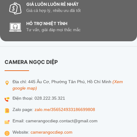
GIÁ LUÔN LUÔN RẺ NHẤT
Giá cả hợp lý, nhiều ưu đãi tốt
HỖ TRỢ NHIỆT TÌNH
Tư vấn, giải đáp mọi thắc mắc
CAMERA NGỌC DIỆP
Địa chỉ: 445 Âu Cơ, Phường Tân Phú, Hồ Chí Minh
(Xem
google map)
Điện thoại: 028.222.35.321
Zalo page:
zalo.me/356524933186699808
Email: camerangocdiep.contact@gmail.com
Website:
camerangocdiep.com