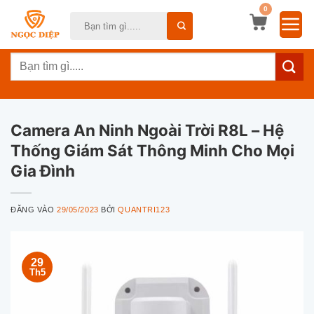
Bỏ
0
Tìm
qua
kiếm:
nội
Tìm
dung
kiếm:
Camera An Ninh Ngoài Trời R8L – Hệ
Thống Giám Sát Thông Minh Cho Mọi
Gia Đình
ĐĂNG VÀO
29/05/2023
BỞI
QUANTRI123
29
Th5