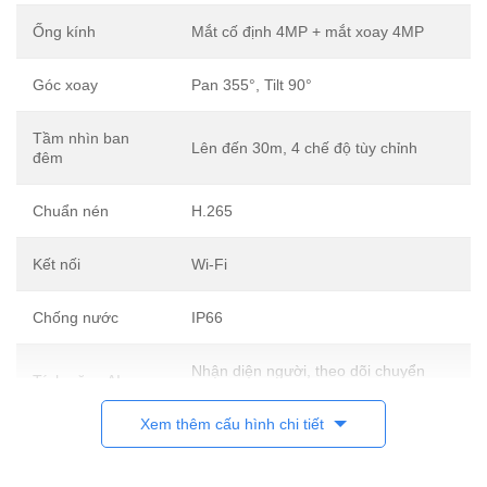
Ống kính
Mắt cố định 4MP + mắt xoay 4MP
Góc xoay
Pan 355°, Tilt 90°
Tầm nhìn ban
Lên đến 30m, 4 chế độ tùy chỉnh
đêm
Chuẩn nén
H.265
Kết nối
Wi-Fi
Chống nước
IP66
Nhận diện người, theo dõi chuyển
Tính năng AI
động
Xem thêm cấu hình chi tiết
Bảo hành
2 năm