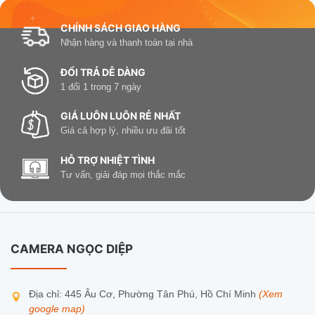
đêm
CHÍNH SÁCH GIAO HÀNG
Chuẩn
Nhận hàng và thanh toán tại nhà
H.265
nén
ĐỔI TRẢ DỄ DÀNG
1 đổi 1 trong 7 ngày
Kết nối
Wi-Fi
GIÁ LUÔN LUÔN RẺ NHẤT
Chống
IP66
Giá cả hợp lý, nhiều ưu đãi tốt
nước
HỖ TRỢ NHIỆT TÌNH
Nhận diện người,
Tư vấn, giải đáp mọi thắc mắc
Tính
theo dõi chuyển
năng AI
động
Bảo
2 năm
hành
CAMERA NGỌC DIỆP
Vì sao nên chọn mua tại Camera Ngọc
Địa chỉ: 445 Âu Cơ, Phường Tân Phú, Hồ Chí Minh
(Xem
Diệp?
google map)