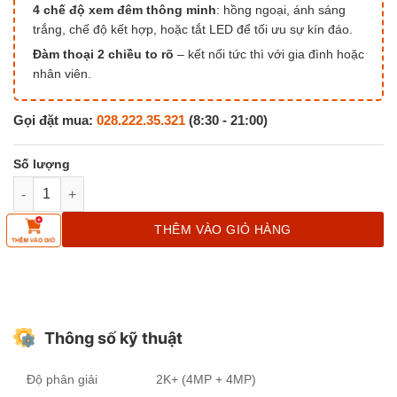
4 chế độ xem đêm thông minh
: hồng ngoại, ánh sáng
trắng, chế độ kết hợp, hoặc tắt LED để tối ưu sự kín đáo.
Đàm thoại 2 chiều to rõ
– kết nối tức thì với gia đình hoặc
nhân viên.
Gọi đặt mua:
028.222.35.321
(8:30 - 21:00)
Camera Ezviz H90 Dual Lens 2K+ – Sức Mạnh Gấp Đôi số lượng
THÊM VÀO GIỎ HÀNG
Thông số kỹ thuật
Độ phân giải
2K+ (4MP + 4MP)