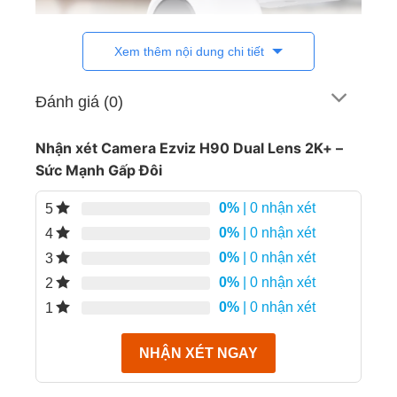
Xem thêm nội dung chi tiết
Đánh giá (0)
Nhận xét Camera Ezviz H90 Dual Lens 2K+ –
Điểm khác biệt của Ezviz H90 Dual Lens
Sức Mạnh Gấp Đôi
2K+
0%
| 0 nhận xét
5
2 ống kính kép 4MP + 4MP
– Cho phép quan
0%
| 0 nhận xét
sát cùng lúc hai khung hình cực rộng, bao quát
4
toàn bộ khu vực mà không bỏ sót điểm mù.
0%
| 0 nhận xét
3
0%
| 0 nhận xét
2
Hình ảnh chuẩn 2K+ siêu sắc nét
, hiển thị rõ
0%
| 0 nhận xét
từng chi tiết, kể cả trong điều kiện thiếu sáng.
1
Xoay linh hoạt 360°
qua ứng dụng Ezviz, dễ
NHẬN XÉT NGAY
dàng điều khiển dù bạn ở bất cứ đâu.
4 chế độ xem đêm thông minh
: hồng ngoại,