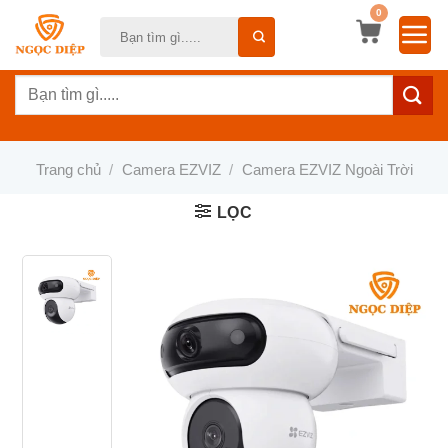
Bỏ
0
Tìm
qua
kiếm:
nội
Tìm
dung
kiếm:
Trang chủ
/
Camera EZVIZ
/
Camera EZVIZ Ngoài Trời
LỌC