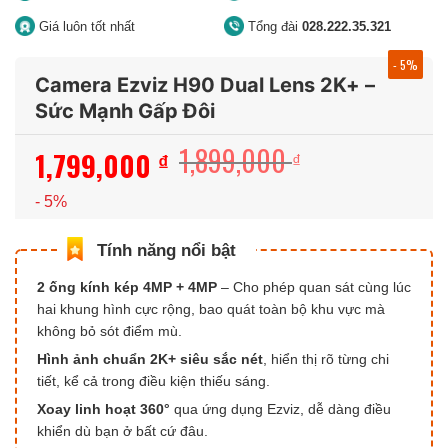
Giá luôn tốt nhất
Tổng đài
028.222.35.321
- 5%
Camera Ezviz H90 Dual Lens 2K+ –
Sức Mạnh Gấp Đôi
1,899,000
1,799,000
Giá
Giá
₫
₫
gốc
hiện
- 5%
là:
tại
1,899,000 ₫.
là:
1,799,000 ₫.
2 ống kính kép 4MP + 4MP
– Cho phép quan sát cùng lúc
hai khung hình cực rộng, bao quát toàn bộ khu vực mà
không bỏ sót điểm mù.
Hình ảnh chuẩn 2K+ siêu sắc nét
, hiển thị rõ từng chi
tiết, kể cả trong điều kiện thiếu sáng.
Xoay linh hoạt 360°
qua ứng dụng Ezviz, dễ dàng điều
khiển dù bạn ở bất cứ đâu.