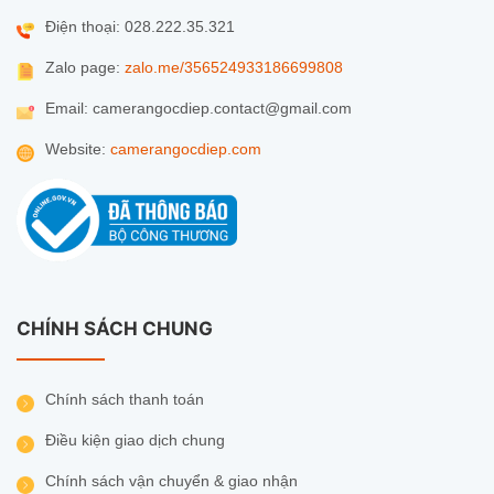
Sản phẩm chính hãng EZVIZ
, mới
Điện thoại: 028.222.35.321
100%, bảo hành đầy đủ.
Zalo page:
zalo.me/356524933186699808
Hỗ trợ lắp đặt tận nơi
và hướng dẫn sử
Email: camerangocdiep.contact@gmail.com
dụng chi tiết.
Website:
camerangocdiep.com
Miễn phí giao hàng toàn quốc
.
Giá tốt nhất
kèm nhiều quà tặng khuyến
mãi.
Liên hệ mua hàng:
CHÍNH SÁCH CHUNG
📞
Hotline:
028.222.35.321
🌐
Website:
camerangocdiep.com
Chính sách thanh toán
Điều kiện giao dịch chung
💡
Hãy bảo vệ ngôi nhà của bạn ngay hôm nay
–
Liên hệ để được tư vấn miễn phí và nhận ưu đãi
Chính sách vận chuyển & giao nhận