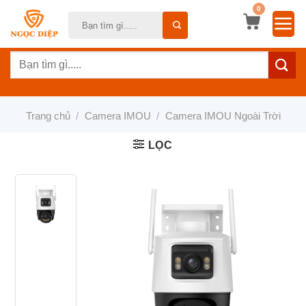
Bỏ
0
Tìm
qua
kiếm:
nội
Tìm
dung
kiếm:
Trang chủ
/
Camera IMOU
/
Camera IMOU Ngoài Trời
LỌC