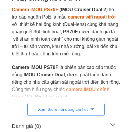
Camera IMOU PS70F
(
IMOU Cruiser Dual 2
) hỗ
trợ cấp nguồn PoE là mẫu
camera wifi ngoài trời
với thiết kế hai ống kính (Dual-lens) cùng khả năng
quay quét 360 linh hoạt,
PS70F
được đánh giá là
“vệ sĩ an ninh toàn cảnh” cho mọi không gian ngoài
trời – từ sân vườn, khu nhà xưởng, bãi xe đến khu
biệt thự hoặc công trình mở rộng.
Camera IMOU PS70F
là phiên bản cao cấp thuộc
dòng
IMOU Cruiser Dual
, được phát triển dành
riêng cho nhu cầu giám sát ngoài trời diện tích rộng.
Cùng tìm hiểu ngay chiếc
camera IMOU chính
hãng
MỚI NHẤT này nhé!
Xem thêm nội dung chi tiết
Cammera IMOU PS70F thiết kế chống
nước IP67
Đánh giá (0)
Camera IMOU Cruiser Dual PoE (PS70F)
được