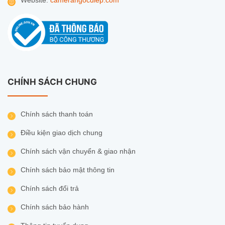
Website:
camerangocdiep.com
CHÍNH SÁCH CHUNG
Smart Tracking – Tự động theo dõi mục tiêu
Chính sách thanh toán
chuyển động
Điều kiện giao dịch chung
Công nghệ Smart Tracking giúp IMOU Cruiser Dual
Chính sách vận chuyển & giao nhận
PoE trở thành camera “biết quan sát như con
người”. Khi phát hiện đối tượng di chuyển trong
Chính sách bảo mật thông tin
vùng giám sát, camera sẽ tự động xoay và phóng to
Chính sách đổi trả
để theo dõi đối tượng, đảm bảo không bỏ sót bất kỳ
chi tiết nào.
Chính sách bảo hành