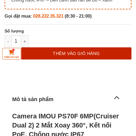
Chống nước IP67 – Đèn cảnh báo răn đe Đò – Xanh
Gọi đặt mua:
028.222.35.321
(8:30 - 21:00)
Camera Ngoài Trời IMOU PS70F 6MP(Cruiser Dual 2) 2 Mắt 360°,
THÊM VÀO GIỎ HÀNG
Mô tả sản phẩm
Camera IMOU PS70F 6MP(Cruiser
Dual 2) 2 Mắt Xoay 360°, Kết nối
PoE, Chống nước IP67