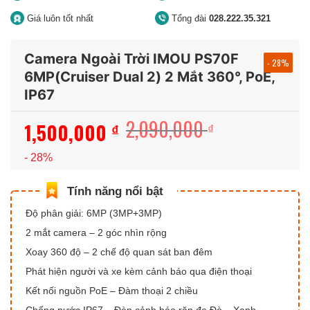
Giá luôn tốt nhất
Tổng đài
028.222.35.321
Camera Ngoài Trời IMOU PS70F
- 28%
6MP(Cruiser Dual 2) 2 Mắt 360°, PoE,
IP67
2,090,000
1,500,000
Giá
Giá
₫
₫
gốc
hiện
- 28%
là:
tại
2,090,000 ₫.
là:
1,500,000 ₫.
Độ phân giải: 6MP (3MP+3MP)
2 mắt camera – 2 góc nhìn rộng
Xoay 360 độ – 2 chế độ quan sát ban đêm
Phát hiện người và xe kèm cảnh báo qua điện thoại
Kết nối nguồn PoE – Đàm thoại 2 chiều