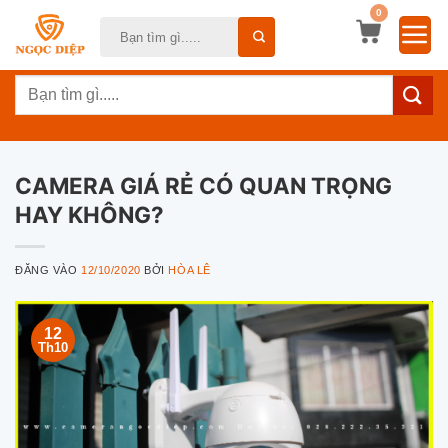
Bỏ
0
Tìm
qua
kiếm:
nội
Tìm
dung
kiếm:
CAMERA GIÁ RẺ CÓ QUAN TRỌNG
HAY KHÔNG?
ĐĂNG VÀO
12/10/2020
BỞI
HÒA LÊ
12
Th10