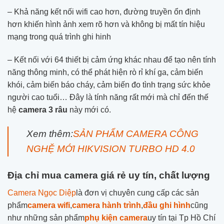
– Khả năng kết nối wifi cao hơn, đường truyền ổn định
hơn khiến hình ảnh xem rõ hơn và không bị mất tín hiệu
mạng trong quá trình ghi hinh
– Kết nối với 64 thiết bị cảm ứng khác nhau để tạo nên tính
năng thông minh, có thể phát hiện rò rỉ khí ga, cảm biến
khói, cảm biến báo cháy, cảm biến đo tình trạng sức khỏe
người cao tuổi… Đây là tính năng rất mới mà chỉ đến thế
hệ
camera 3 râu
này mới có.
Xem thêm:
SẢN PHẨM CAMERA CÔNG
NGHỆ MỚI HIKVISION TURBO HD 4.0
Địa chỉ mua camera giá rẻ uy tín, chất lượng
Camera Ngọc Diệp
là đơn vị chuyên cung cấp các sản
phẩm
camera wifi
,
camera hành trình
,
đầu ghi hình
cũng
như những sản phẩm
phụ kiện camera
uy tín tại Tp Hồ Chí