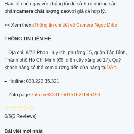
Hãy liên hệ ngay với chúng tôi để sở hữu những sản
phẩm
camera chất lượng cao
với giá cả hợp lý.
>> Xem thêm:
Thông tin chi tiết về Camera Ngọc Diệp
THÔNG TIN LIÊN HỆ
– Địa chỉ: 8/7B Phan Huy Ích, phường 15, quận Tân Bình,
Thành phố Hồ Chí Minh (đối diện cây xăng số 17). Quý
khách hàng có thể xem đường đến cửa hàng tại
ĐÂY
.
– Hotline: 028.222.35.321
– Zalo page:
zalo.me/3031750151621046493
0/5
(0 Reviews)
Bài viết mới nhất