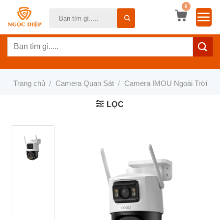
Bỏ
0
Tìm
qua
kiếm:
nội
Tìm
dung
kiếm:
Trang chủ
/
Camera Quan Sát
/
Camera IMOU Ngoài Trời
LỌC