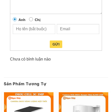
Không cần đèn LED trợ sáng
, nhưng
hình vẫn sắc nét và chi tiết
Anh
Chị
Tầm nhìn xa ban đêm lên đến 30m
với 4 chế độ
xem tùy chỉnh:
GỬI
Hồng ngoại
Ánh sáng trắng
Chưa có bình luận nào
Chế độ màu thông minh
Tự động chuyển theo môi trường
Sản Phẩm Tương Tự
Cảnh báo chủ động & bảo vệ thông
minh