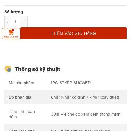
Camera IMOU Cruiser Dual 2 Pro 8MP – Siêu Nhạy Sáng, Cảnh B
THÊM VÀO GIỎ HÀNG
Thông số kỹ thuật
Mã sản phẩm
IPC-S7XFP-8U0WED
Độ phân giải
8MP (4MP cố định + 4MP xoay quét)
Tầm nhìn ban
30m – 4 chế độ xem đêm thông minh
đêm