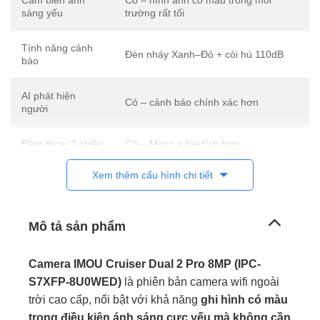
Cảm biến ánh
Có – hình ảnh có màu trong môi
sáng yếu
trường rất tối
Tính năng cảnh
Đèn nháy Xanh–Đỏ + còi hú 110dB
báo
AI phát hiện
Có – cảnh báo chính xác hơn
người
Đàm thoại 2 chiều
Có – Micro + loa tích hợp
Xem thêm cấu hình chi tiết
Xoay quét
360° (ngang + dọc)
App iMOU Life – iOS, Android, máy
Kết nối điều khiển
Mô tả sản phẩm
tính bảng, PC
Chuẩn bảo vệ
Camera IMOU Cruiser Dual 2 Pro 8MP (IPC-
IP66 – chống nước, chống bụi
ngoài trời
S7XFP-8U0WED)
là phiên bản camera wifi ngoài
trời cao cấp, nổi bật với khả năng
ghi hình có màu
Bộ nhớ lưu trữ
Hỗ trợ thẻ nhớ MicroSD
trong điều kiện ánh sáng cực yếu mà không cần