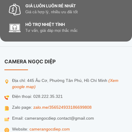
mọi nơi
GIÁ LUÔN LUÔN RẺ NHẤT
Giá cả hợp lý, nhiều ưu đãi tốt
Kết nối qua app
iMOU Life
trên
HỖ TRỢ NHIỆT TÌNH
iOS/Android
Tư vấn, giải đáp mọi thắc mắc
Xem trực tiếp – xem lại – cài đặt – điều
khiển xoay chỉ với vài thao tác
Có thể chia sẻ quyền xem với nhiều thiết
CAMERA NGỌC DIỆP
bị khác
Địa chỉ: 445 Âu Cơ, Phường Tân Phú, Hồ Chí Minh
(Xem
google map)
Điện thoại: 028.222.35.321
Zalo page:
zalo.me/356524933186699808
Email: camerangocdiep.contact@gmail.com
Website:
camerangocdiep.com