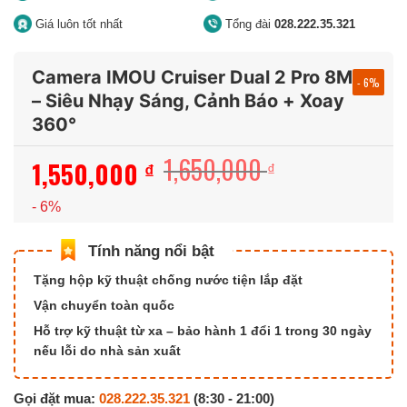
Giá luôn tốt nhất
Tổng đài
028.222.35.321
Camera IMOU Cruiser Dual 2 Pro 8MP
- 6%
– Siêu Nhạy Sáng, Cảnh Báo + Xoay
360°
1,650,000
1,550,000
Giá
Giá
₫
₫
gốc
hiện
- 6%
là:
tại
1,650,000 ₫.
là:
1,550,000 ₫.
Tặng hộp kỹ thuật chống nước tiện lắp đặt
Vận chuyển toàn quốc
Hỗ trợ kỹ thuật từ xa – bảo hành 1 đổi 1 trong 30 ngày
nếu lỗi do nhà sản xuất
Gọi đặt mua:
028.222.35.321
(8:30 - 21:00)