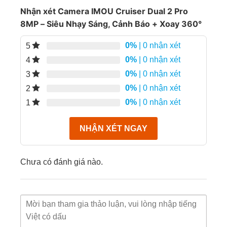
Nhận xét Camera IMOU Cruiser Dual 2 Pro
8MP – Siêu Nhạy Sáng, Cảnh Báo + Xoay 360°
0%
| 0 nhận xét
5
0%
| 0 nhận xét
4
Hình ảnh chất lượng 8MP – Siêu nét,
0%
| 0 nhận xét
3
Siêu sáng
0%
| 0 nhận xét
2
Tổng độ phân giải 8MP
, chia đều cho
2 ống kính
:
0%
| 0 nhận xét
1
Mắt
cố định 4MP
– góc rộng
NHẬN XÉT NGAY
Mắt
xoay 4MP
– linh hoạt quét toàn cảnh
Chưa có đánh giá nào.
Công nghệ Siêu Nhạy Sáng
:
Cho phép thu sáng cực tốt, hiển thị hình
ảnh
có màu ngay cả khi ánh sáng cực
yếu