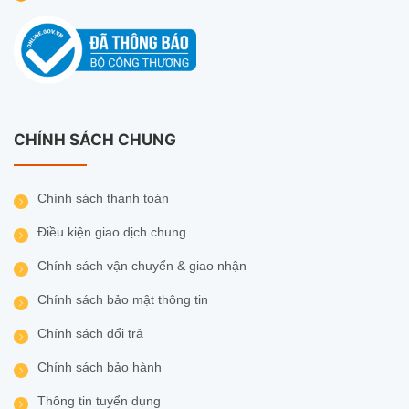
CHÍNH SÁCH CHUNG
Chính sách thanh toán
Thông số kỹ thuật IPC-S7XFP-8U0WED
Điều kiện giao dịch chung
THÔNG
TIN KỸ
GIÁ TRỊ
Chính sách vận chuyển & giao nhận
THUẬT
Chính sách bảo mật thông tin
IPC-
Mã sản
S7XFP-
Chính sách đổi trả
phẩm
8U0WED
Chính sách bảo hành
8MP (4MP
Thông tin tuyển dụng
Độ phân
cố định +