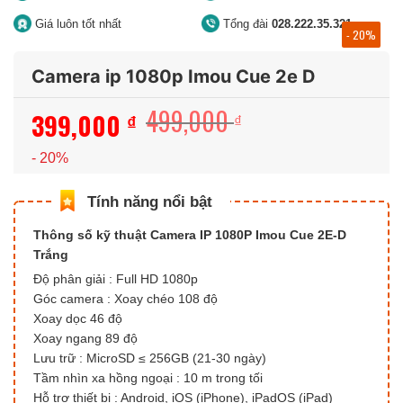
Giá luôn tốt nhất
Tổng đài
028.222.35.321
- 20%
Camera ip 1080p Imou Cue 2e D
499,000
399,000
Giá
Giá
₫
₫
gốc
hiện
- 20%
là:
tại
499,000 ₫.
là:
399,000 ₫.
Thông số kỹ thuật Camera IP 1080P Imou Cue 2E-D
Trắng
Độ phân giải : Full HD 1080p
Góc camera : Xoay chéo 108 độ
Xoay dọc 46 độ
Xoay ngang 89 độ
Lưu trữ : MicroSD ≤ 256GB (21-30 ngày)
Tầm nhìn xa hồng ngoại : 10 m trong tối
Hỗ trợ thiết bị : Android, iOS (iPhone), iPadOS (iPad)