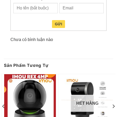
GỬI
Camera imou chụp ngang
Chưa có bình luận nào
Thiết kế nhỏ gọn tạo nên sự tinh tế khi lắp đặt với
nhiều vị trị trí, đặc biệt là lắp trong nhà. Chưa kể là
khả năng phân giải hình ảnh, video đặt chuẩn full
Sản Phẩm Tương Tự
HD (1920×1080) rõ nét. Ngay cả trong điều kiện
thiếu ánh sáng cũng có thể quan sát lên đến 10m
nhờ có sự hỗ trợ của thiết bị hồng ngoại trong cấu
tạo camera.
Dòng Imou nói chung sử dụng thẻ nhớ lên tới
HẾT HÀNG
256GB và không phải lo lắng nhiều về tình load
hình chậm. Chuẩn nén H.65 giúp tiết kiệm 50%