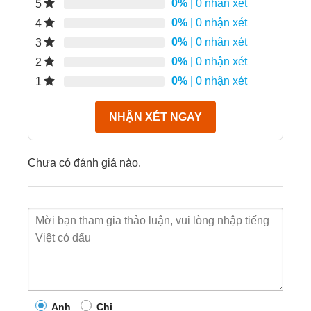
Lưu trữ thông tin qua thẻ MicroSD (tối đa
0%
| 0 nhận xét
5
256GB), đầu ghi NVR hoặc Cloud server.
0%
| 0 nhận xét
4
0%
| 0 nhận xét
Chuẩn nén hình ảnh H.265 giúp tiết kiệm dung
3
lượng lưu trữ.
0%
| 0 nhận xét
2
0%
| 0 nhận xét
1
Đánh giá Camera IP 1080P Imou Cue
2E-D
NHẬN XÉT NGAY
Chưa có đánh giá nào.
Anh
Chị