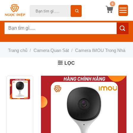
Bỏ
0
Tìm
qua
kiếm:
nội
Tìm
dung
kiếm:
Trang chủ
/
Camera Quan Sát
/
Camera IMOU Trong Nhà
LỌC