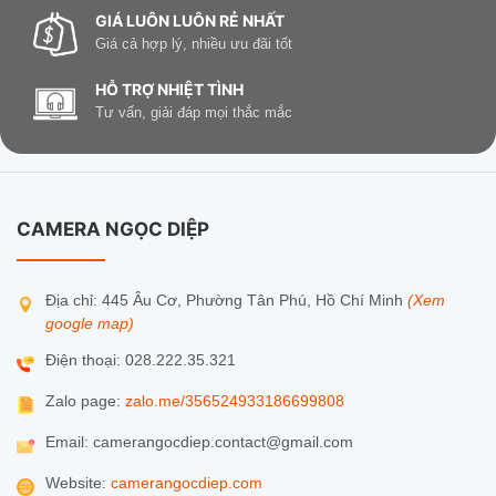
GIÁ LUÔN LUÔN RẺ NHẤT
Giá cả hợp lý, nhiều ưu đãi tốt
HỖ TRỢ NHIỆT TÌNH
Tư vấn, giải đáp mọi thắc mắc
CAMERA NGỌC DIỆP
Địa chỉ: 445 Âu Cơ, Phường Tân Phú, Hồ Chí Minh
(Xem
google map)
Điện thoại: 028.222.35.321
Zalo page:
zalo.me/356524933186699808
Email: camerangocdiep.contact@gmail.com
Website:
camerangocdiep.com