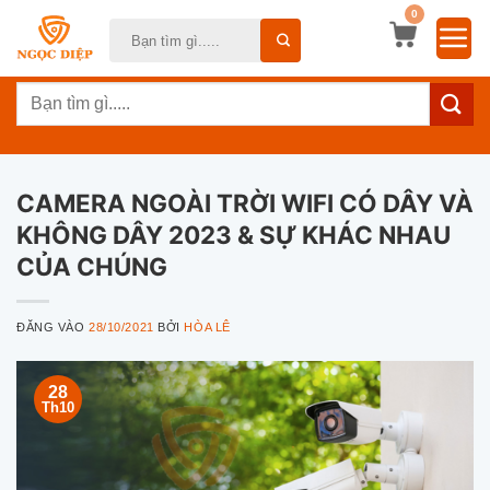
Bỏ
0
Tìm
qua
kiếm:
nội
Tìm
dung
kiếm:
CAMERA NGOÀI TRỜI WIFI CÓ DÂY VÀ
KHÔNG DÂY 2023 & SỰ KHÁC NHAU
CỦA CHÚNG
ĐĂNG VÀO
28/10/2021
BỞI
HÒA LÊ
28
Th10