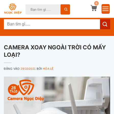
Bỏ
0
Tìm
qua
kiếm:
nội
Tìm
dung
kiếm:
CAMERA XOAY NGOÀI TRỜI CÓ MẤY
LOẠI?
ĐĂNG VÀO
28/10/2021
BỞI
HÒA LÊ
28
Th10