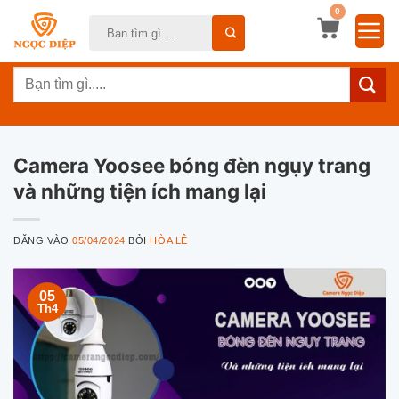
Bỏ
0
Tìm
qua
kiếm:
nội
Tìm
dung
kiếm:
Camera Yoosee bóng đèn ngụy trang
và những tiện ích mang lại
ĐĂNG VÀO
05/04/2024
BỞI
HÒA LÊ
05
Th4