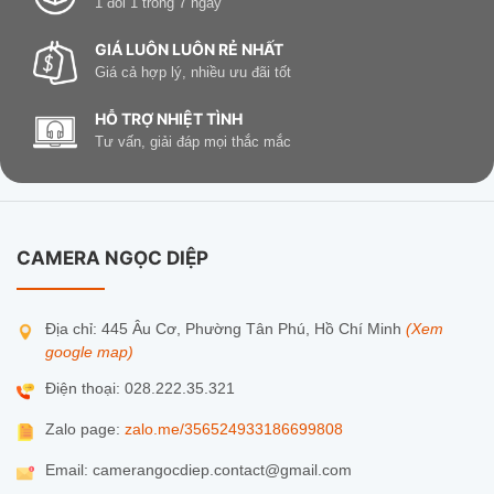
1 đổi 1 trong 7 ngày
GIÁ LUÔN LUÔN RẺ NHẤT
Giá cả hợp lý, nhiều ưu đãi tốt
HỖ TRỢ NHIỆT TÌNH
Tư vấn, giải đáp mọi thắc mắc
CAMERA NGỌC DIỆP
Địa chỉ: 445 Âu Cơ, Phường Tân Phú, Hồ Chí Minh
(Xem
google map)
Điện thoại: 028.222.35.321
Zalo page:
zalo.me/356524933186699808
Email: camerangocdiep.contact@gmail.com