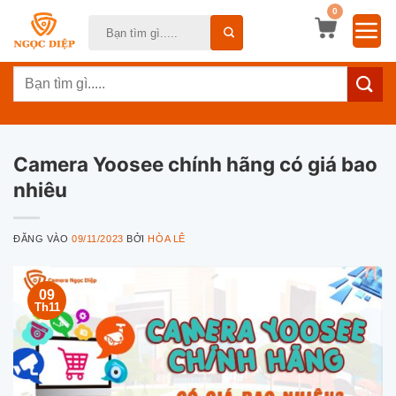
Bỏ
0
Tìm
qua
kiếm:
nội
Tìm
dung
kiếm:
Camera Yoosee chính hãng có giá bao
nhiêu
ĐĂNG VÀO
09/11/2023
BỞI
HÒA LÊ
09
Th11