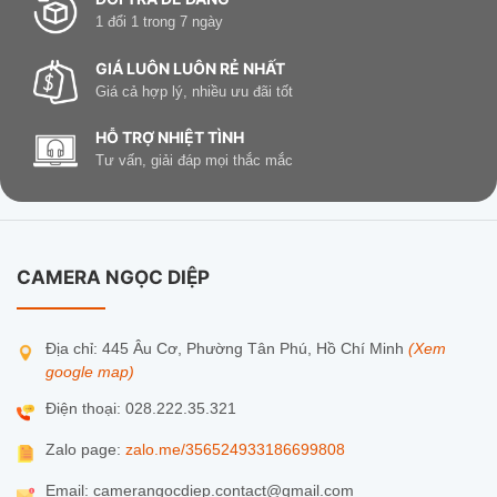
1 đổi 1 trong 7 ngày
GIÁ LUÔN LUÔN RẺ NHẤT
Giá cả hợp lý, nhiều ưu đãi tốt
HỖ TRỢ NHIỆT TÌNH
Tư vấn, giải đáp mọi thắc mắc
CAMERA NGỌC DIỆP
Địa chỉ: 445 Âu Cơ, Phường Tân Phú, Hồ Chí Minh
(Xem
google map)
Điện thoại: 028.222.35.321
Zalo page:
zalo.me/356524933186699808
Email: camerangocdiep.contact@gmail.com