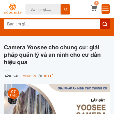
Bỏ
0
Tìm
qua
kiếm:
nội
Tìm
dung
kiếm:
Camera Yoosee cho chung cư: giải
pháp quản lý và an ninh cho cư dân
hiệu qua
ĐĂNG VÀO
07/10/2023
BỞI
HÒA LÊ
07
Th10