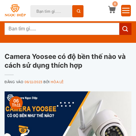
Bỏ
0
Tìm
qua
kiếm:
nội
Tìm
dung
kiếm:
Camera Yoosee có độ bền thế nào và
cách sử dụng thích hợp
ĐĂNG VÀO
06/11/2023
BỞI
HÒA LÊ
06
Th11