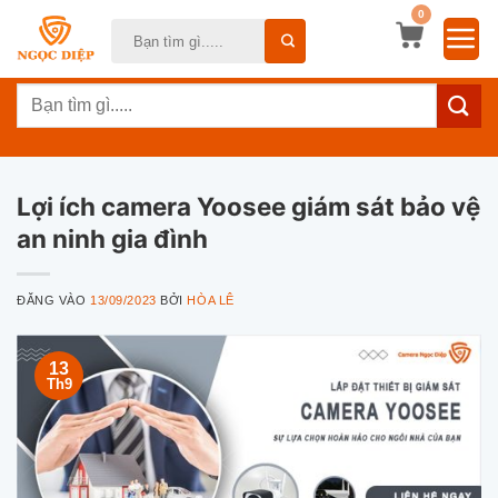
Bỏ
0
Tìm
qua
kiếm:
nội
Tìm
dung
kiếm:
Lợi ích camera Yoosee giám sát bảo vệ
an ninh gia đình
ĐĂNG VÀO
13/09/2023
BỞI
HÒA LÊ
13
Th9