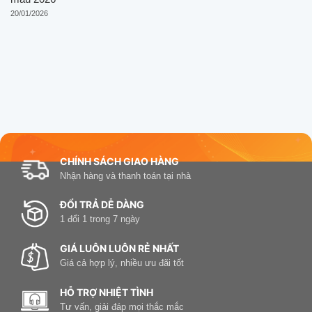
20/01/2026
CHÍNH SÁCH GIAO HÀNG
Nhận hàng và thanh toán tại nhà
ĐỔI TRẢ DỄ DÀNG
1 đổi 1 trong 7 ngày
GIÁ LUÔN LUÔN RẺ NHẤT
Giá cả hợp lý, nhiều ưu đãi tốt
HỖ TRỢ NHIỆT TÌNH
Tư vấn, giải đáp mọi thắc mắc