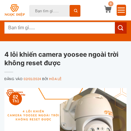
Bỏ
0
Tìm
qua
kiếm:
nội
Tìm
dung
kiếm:
4 lỗi khiến camera yoosee ngoài trời
không reset được
ĐĂNG VÀO
02/01/2024
BỞI
HÒA LÊ
02
Th1