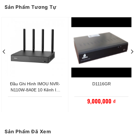
báo hay hướng dẫn nhân viên.
Sản Phẩm Tương Tự
Lưu trữ “dài hơi”
Bật H.265 để cùng dung lượng nhưng lưu được lâu
hơn. Một khay SATA tới 16TB là quá dư dả cho
phần lớn mô hình gia đình/cửa hàng.
Đầu Ghi Hình IMOU NVR-
D1116GR
N110W-8A0E 10 Kênh IP,
Băng Tần Kép
9,000,000
₫
Sản Phẩm Đã Xem