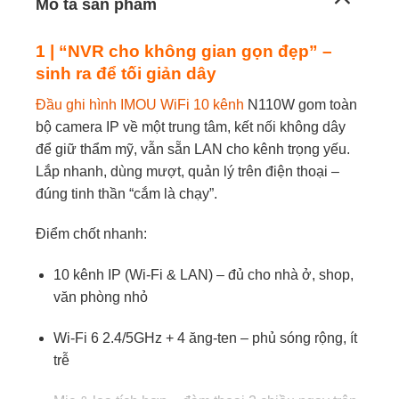
Định dạng
Mô tả sản phẩm
Lưu trữ
1× SATA, tối đa 16TB
1 | “NVR cho không gian gọn đẹp” –
sinh ra để tối giản dây
Tương thích
ONVIF (mở rộng thiết bị IP linh hoạt)
Đầu ghi hình IMOU WiFi 10 kênh
N110W gom toàn
bộ camera IP về một trung tâm, kết nối không dây
để giữ thẩm mỹ, vẫn sẵn LAN cho kênh trọng yếu.
Lắp nhanh, dùng mượt, quản lý trên điện thoại –
đúng tinh thần “cắm là chạy”.
Điểm chốt nhanh:
10 kênh IP (Wi-Fi & LAN) – đủ cho nhà ở, shop,
văn phòng nhỏ
Wi-Fi 6 2.4/5GHz + 4 ăng-ten – phủ sóng rộng, ít
trễ