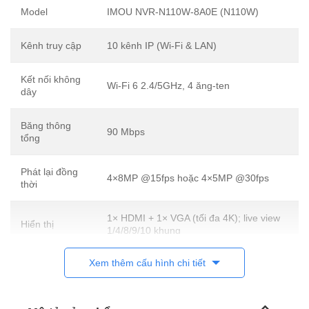
Model
IMOU NVR-N110W-8A0E (N110W)
Kênh truy cập
10 kênh IP (Wi-Fi & LAN)
Kết nối không
Wi-Fi 6 2.4/5GHz, 4 ăng-ten
dây
Băng thông
90 Mbps
tổng
Phát lại đồng
4×8MP @15fps hoặc 4×5MP @30fps
thời
1× HDMI + 1× VGA (tối đa 4K); live view
Hiển thị
1/4/8/9/10 khung
Xem thêm cấu hình chi tiết
Âm thanh
Đàm thoại 2 chiều (micro & loa tích hợp)
Chuẩn nén/
H.265/H.264; sao lưu MP4