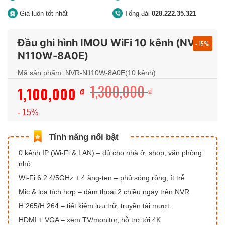
Giá luôn tốt nhất
Tổng đài
028.222.35.321
Đầu ghi hình IMOU WiFi 10 kênh (NVR-
- 15%
N110W-8A0E)
Mã sản phẩm: NVR-N110W-8A0E(10 kênh)
1,300,000
1,100,000
Giá
Giá
₫
₫
gốc
hiện
- 15%
là:
tại
1,300,000 ₫.
là:
1,100,000 ₫.
0 kênh IP (Wi-Fi & LAN) – đủ cho nhà ở, shop, văn phòng
nhỏ
Wi-Fi 6 2.4/5GHz + 4 ăng-ten – phủ sóng rộng, ít trễ
Mic & loa tích hợp – đàm thoại 2 chiều ngay trên NVR
H.265/H.264 – tiết kiệm lưu trữ, truyền tải mượt
HDMI + VGA – xem TV/monitor, hỗ trợ tới 4K