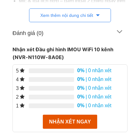
Mic & loa tích hợp – đàm thoại 2 chiều ngay trên
NVR
Xem thêm nội dung chi tiết
H.265/H.264 – tiết kiệm lưu trữ, truyền tải mượt
Đánh giá (0)
HDMI + VGA – xem TV/monitor, hỗ trợ tới 4K
Nhận xét Đầu ghi hình IMOU WiFi 10 kênh
Phát lại đồng thời 4 kênh (8MP@15fps hoặc
(NVR-N110W-8A0E)
5MP@30fps)
0%
| 0 nhận xét
5
HDD tối đa 16TB – lưu lâu, xem lại thoải mái
0%
| 0 nhận xét
4
ONVIF – linh hoạt ghép thiết bị IP bên thứ ba
0%
| 0 nhận xét
3
0%
| 0 nhận xét
2
0%
| 0 nhận xét
1
NHẬN XÉT NGAY