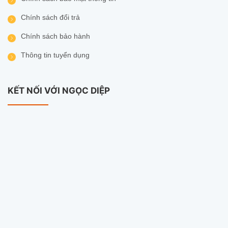
Chính sách đổi trả
Hiển thị: 1×HDMI + 1×VGA (tối đa 4K) • Live view
1/4/8/9/10 khung
Chính sách bảo hành
Thông tin tuyển dụng
Âm thanh: đàm thoại 2 chiều (micro & loa tích
hợp)
KẾT NỐI VỚI NGỌC DIỆP
Chuẩn nén/Định dạng: H.265/H.264 • Sao lưu
MP4
Lưu trữ:
1×SATA
, tối đa
16TB
Tương thích: ONVIF (mở rộng thiết bị IP linh
hoạt)