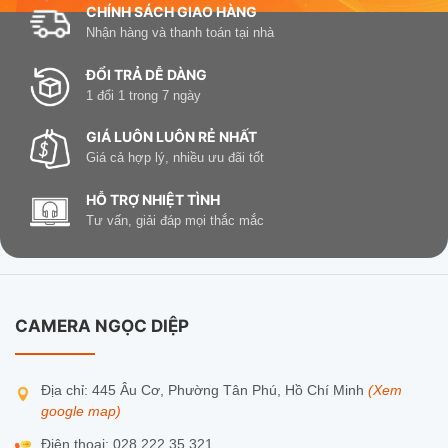
CHÍNH SÁCH GIAO HÀNG
Cửa hàng/quầy thu ngân: 10 kênh phủ trọn khu
Nhận hàng và thanh toán tại nhà
ra vào – quầy – kho; phát lại 4 kênh để soi sự cố
trong vài phút.
ĐỔI TRẢ DỄ DÀNG
1 đổi 1 trong 7 ngày
Văn phòng/Studio nhỏ: kênh quan trọng nối LAN,
GIÁ LUÔN LUÔN RẺ NHẤT
vị trí khó kéo dây dùng Wi-Fi 6 – linh hoạt mà ổn
Giá cả hợp lý, nhiều ưu đãi tốt
định.
HỖ TRỢ NHIỆT TÌNH
5 | Lắp đặt trong 5 bước (chuẩn, nhanh,
Tư vấn, giải đáp mọi thắc mắc
sạch)
Đặt NVR gần router để ổn định mạng & tiện kéo
HDMI/VGA.
CAMERA NGỌC DIỆP
Thêm camera: dùng Auto-pair cho vị trí cần thẩm
mỹ; điểm trọng yếu ưu tiên LAN.
Địa chỉ: 445 Âu Cơ, Phường Tân Phú, Hồ Chí Minh
(Xem
google map)
Lưu trữ: lắp HDD Surveillance 4–16TB, bật
H.265, cấu hình ghi theo sự kiện.
Điện thoại: 028.222.35.321