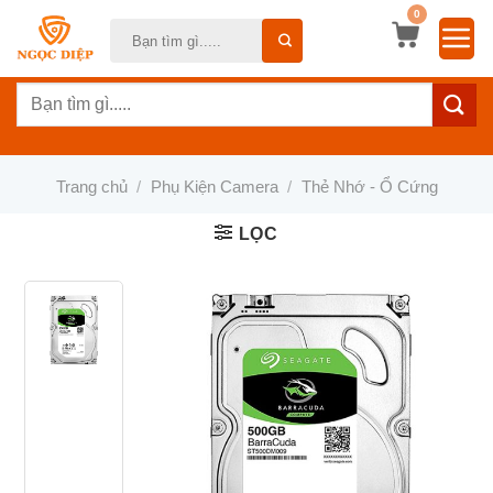
Bỏ
0
Tìm
qua
kiếm:
nội
Tìm
dung
kiếm:
Trang chủ
/
Phụ Kiện Camera
/
Thẻ Nhớ - Ổ Cứng
LỌC