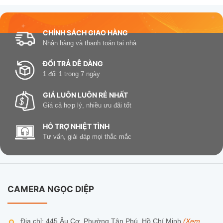
CHÍNH SÁCH GIAO HÀNG
Nhận hàng và thanh toán tại nhà
ĐỔI TRẢ DỄ DÀNG
1 đổi 1 trong 7 ngày
GIÁ LUÔN LUÔN RẺ NHẤT
Giá cả hợp lý, nhiều ưu đãi tốt
HỖ TRỢ NHIỆT TÌNH
Tư vấn, giải đáp mọi thắc mắc
CAMERA NGỌC DIỆP
Địa chỉ: 445 Âu Cơ, Phường Tân Phú, Hồ Chí Minh
(Xem