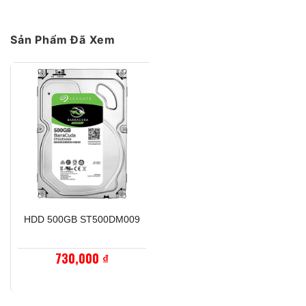
tại
là:
180,000 ₫.
Sản Phẩm Đã Xem
HDD 500GB ST500DM009
730,000
₫