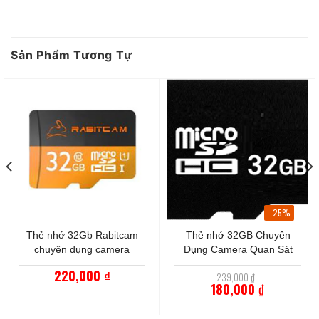
Sản Phẩm Tương Tự
- 25%
Thẻ nhớ 32Gb Rabitcam
Thẻ nhớ 32GB Chuyên
chuyên dụng camera
Dụng Camera Quan Sát
220,000
Giá
₫
239,000
₫
gốc
180,000
₫
là:
Giá
239,000 ₫.
hiện