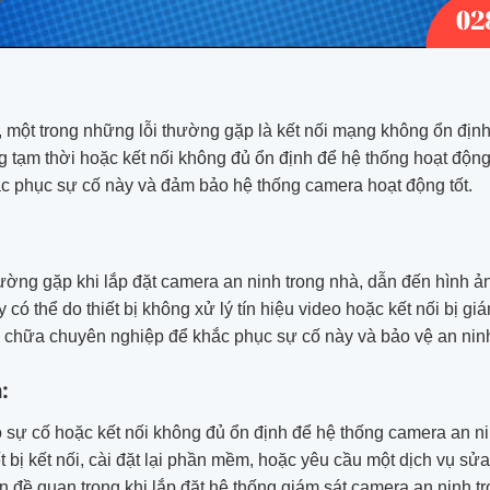
à, một trong những lỗi thường gặp là kết nối mạng không ổn đị
 tạm thời hoặc kết nối không đủ ổn định để hệ thống hoạt động 
c phục sự cố này và đảm bảo hệ thống camera hoạt động tốt.
 thường gặp khi lắp đặt camera an ninh trong nhà, dẫn đến hình
có thể do thiết bị không xử lý tín hiệu video hoặc kết nối bị giá
a chữa chuyên nghiệp để khắc phục sự cố này và bảo vệ an ninh 
:
 sự cố hoặc kết nối không đủ ổn định để hệ thống camera an ni
iết bị kết nối, cài đặt lại phần mềm, hoặc yêu cầu một dịch vụ s
ấn đề quan trọng khi lắp đặt hệ thống giám sát camera an ninh tr