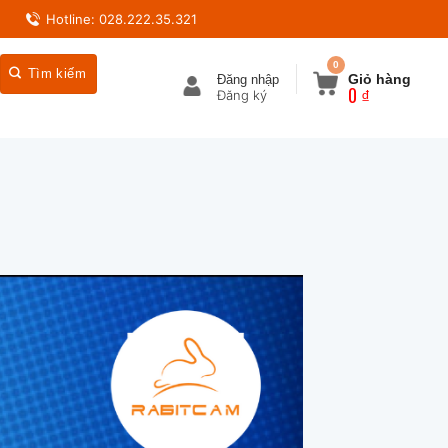
Hotline: 028.222.35.321
0
Giỏ hàng
Đăng nhập
0
₫