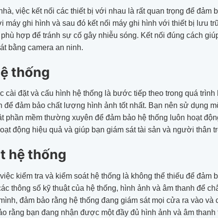
nhà, việc kết nối các thiết bị với nhau là rất quan trọng để đả
 máy ghi hình và sau đó kết nối máy ghi hình với thiết bị lưu tr
h phù hợp để tránh sự cố gây nhiễu sóng. Kết nối đúng cách giú
sát bằng camera an ninh.
hệ thống
iệc cài đặt và cấu hình hệ thống là bước tiếp theo trong quá trìn
nh để đảm bảo chất lượng hình ảnh tốt nhất. Bạn nên sử dụng 
t phần mềm thường xuyên để đảm bảo hệ thống luôn hoạt động t
oạt động hiệu quả và giúp bạn giám sát tài sản và người thân t
át hệ thống
, việc kiểm tra và kiểm soát hệ thống là không thể thiếu để đảm
ả các thông số kỹ thuật của hệ thống, hình ảnh và âm thanh để 
h mình, đảm bảo rằng hệ thống đang giám sát mọi cửa ra vào và
bảo rằng bạn đang nhận được một đầy đủ hình ảnh và âm thanh tr