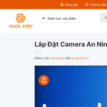
Bỏ
Bảng giá
Hướng dẫn 
qua
nội
Tìm
Danh mục sản phẩm
kiếm
dung
Lắp Đặt Camera An Nin
ĐĂNG VÀO
29/05/2023
BỞI
QUANTRI123
29
Th5