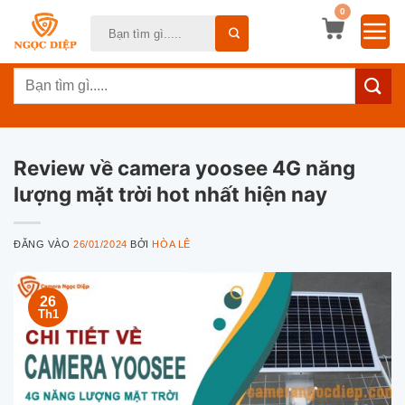
Bỏ
0
Tìm
qua
kiếm:
nội
Tìm
dung
kiếm:
Review về camera yoosee 4G năng
lượng mặt trời hot nhất hiện nay
ĐĂNG VÀO
26/01/2024
BỞI
HÒA LÊ
26
Th1