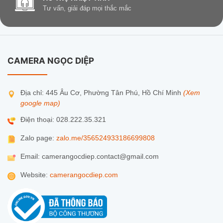
Tư vấn, giải đáp mọi thắc mắc
CAMERA NGỌC DIỆP
Địa chỉ: 445 Âu Cơ, Phường Tân Phú, Hồ Chí Minh
(Xem
google map)
Điện thoại: 028.222.35.321
Zalo page:
zalo.me/356524933186699808
Email: camerangocdiep.contact@gmail.com
Website:
camerangocdiep.com