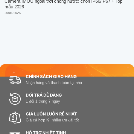
Camera IMOU ngoài trời chống nước: chọn IP66/IP67 + Top
mẫu 2026
20/01/2026
CHÍNH SÁCH GIAO HÀNG
Nhận hàng và thanh toán tại nhà
ĐỔI TRẢ DỄ DÀNG
1 đổi 1 trong 7 ngày
GIÁ LUÔN LUÔN RẺ NHẤT
Giá cả hợp lý, nhiều ưu đãi tốt
HỖ TRỢ NHIỆT TÌNH